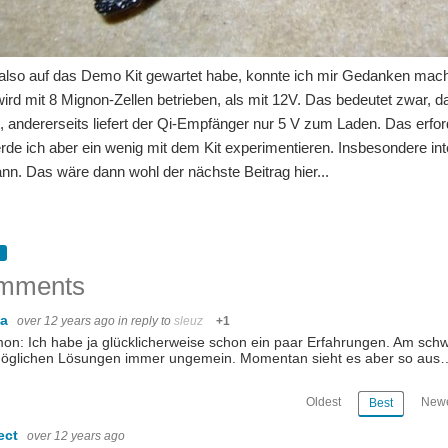
also auf das Demo Kit gewartet habe, konnte ich mir Gedanken mac
ird mit 8 Mignon-Zellen betrieben, als mit 12V. Das bedeutet zwar, d
t, andererseits liefert der Qi-Empfänger nur 5 V zum Laden. Das er
rde ich aber ein wenig mit dem Kit experimentieren. Insbesondere int
nn. Das wäre dann wohl der nächste Beitrag hier...
mments
ka
over 12 years ago
in reply to
sleuz
+1
n: Ich habe ja glücklicherweise schon ein paar Erfahrungen. Am schwie
möglichen Lösungen immer ungemein. Momentan sieht es aber so aus
Oldest
Newe
Best
ect
over 12 years ago