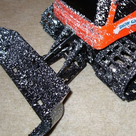
es to the list using a wireless solution (likely to be Bluetooth initially). Entries ca
ies to the list using a wireless solution. Entries can be added or subtracted using a
'Human Interface' as the proof of concept hardware. Once I had my hands on this, it 