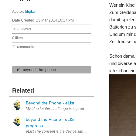
Wer ein Kind 
Author:
hlipka
Zum Geldspar
damit spielen
Date Created:
13 Mar 2014 10:17 PM
Batterien zu
1828 views
Und um mir d
0 likes
Zeit treu sei
11 comments
Schon damals 
und diverse 
beyond_the_phone
ich schon ei
Related
Beyond the Phone - eList
My idea for this challenge is to produce an "Electronic Shopping Lis
beyond the Phone - eLIST
progress
eList The concept is the device sits on the charger and receives entri