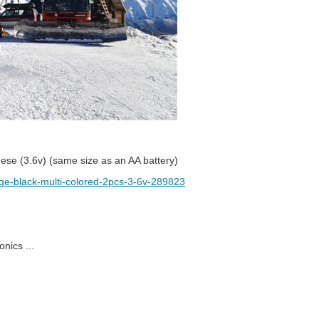
hese (3.6v) (same size as an AA battery)
ange-black-multi-colored-2pcs-3-6v-289823
nics ...