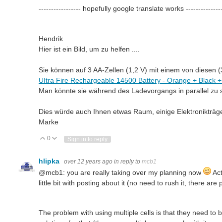
----------------- hopefully google translate works --------------
Hendrik
Hier ist ein Bild
, um zu helfen
....
Sie können auf
3 AA
-Zellen (
1,2 V
)
mit einem von diesen
(
UItra Fire Rechargeable 14500 Battery - Orange + Black +
Man könnte sie
während des Ladevorgangs
in
parallel
zu 
Dies
würde auch Ihnen
etwas Raum
, einige
Elektronikträg
Marke
0
Vote Up
Vote Down
Sign in to reply
hlipka
over 12 years ago
in reply to
mcb1
@mcb1: you are really taking over my planning now
Act
little bit with posting about it (no need to rush it, there are 
The problem with using multiple cells is that they need to