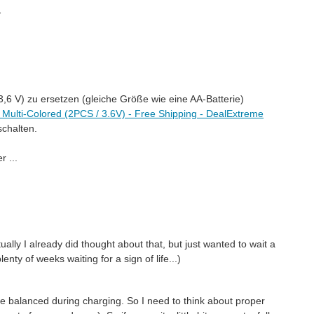
-
3,6 V)
zu ersetzen
(
gleiche Größe wie eine
AA-Batterie)
 Multi-Colored (2PCS / 3.6V) - Free Shipping - DealExtreme
schalten.
er
...
ually I already did thought about that, but just wanted to wait a
plenty of weeks waiting for a sign of life...)
 be balanced during charging. So I need to think about proper