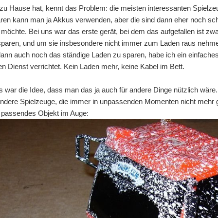
zu Hause hat, kennt das Problem: die meisten interessanten Spielzeug
en kann man ja Akkus verwenden, aber die sind dann eher noch schne
 möchte. Bei uns war das erste gerät, bei dem das aufgefallen ist zwa
 sparen, und um sie insbesondere nicht immer zum Laden raus nehm
ann auch noch das ständige Laden zu sparen, habe ich ein einfache
nen Dienst verrichtet. Kein Laden mehr, keine Kabel im Bett.
war die Idee, dass man das ja auch für andere Dinge nützlich wäre. 
andere Spielzeuge, die immer in unpassenden Momenten nicht mehr g
n passendes Objekt im Auge:
t" (eLIST), using a ePaper display and low power controller. The concept is the devic
es to the list using a wireless solution (likely to be Bluetooth initially). Entries ca