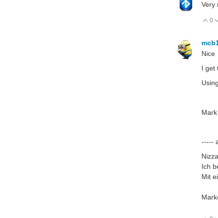
Very 
0
V
mcb
Nice
I get
Using
Mark
-----
Nizz
Ich 
Mit 
Mark