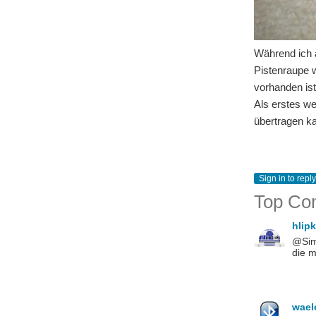
Während ich 
Pistenraupe w
vorhanden is
Als erstes we
übertragen ka
Sign in to reply
Top Co
hlip
@Simo
die 
wael