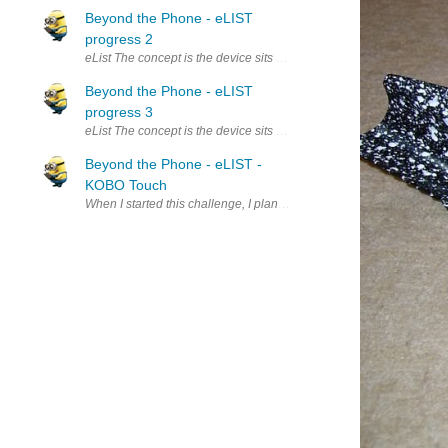
Beyond the Phone - eLIST
progress 2
eList The concept is the device sits on the charger and receives entri
Beyond the Phone - eLIST
progress 3
eList The concept is the device sits on the charger and receives entr
Beyond the Phone - eLIST -
KOBO Touch
When I started this challenge, I planned to use the BADGEr for the 