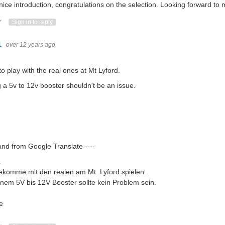
nice introduction, congratulations on the selection. Looking forward to 
ote Up
Vote Down
Sign in to reply
1
over 12 years ago
 to play with the real ones at Mt Lyford.
 a 5v to 12v booster shouldn't be an issue.
 and from Google Translate ----
a
bekomme
mit den realen
am Mt.
Lyford
spielen
.
einem
5V
bis
12V
Booster
sollte
kein Problem sein
.
e