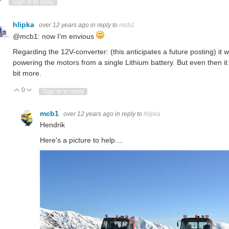
ote Up
Vote Down
Sign in to reply
hlipka
over 12 years ago
in reply to
mcb1
@mcb1: now I'm envious
Regarding the 12V-converter: (this anticipates a future posting) it 
powering the motors from a single Lithium battery. But even then it mig
bit more.
0
Vote Up
Vote Down
Sign in to reply
mcb1
over 12 years ago
in reply to
hlipka
Hendrik
Here's a picture to help....