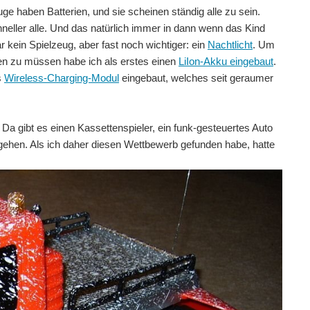
e haben Batterien, und sie scheinen ständig alle zu sein.
ller alle. Und das natürlich immer in dann wenn das Kind
r kein Spielzeug, aber fast noch wichtiger: ein
Nachtlicht
. Um
en zu müssen habe ich als erstes einen
LiIon-Akku eingebaut
.
s
Wireless-Charging-Modul
eingebaut, welches seit geraumer
Da gibt es einen Kassettenspieler, ein funk-gesteuertes Auto
ehen. Als ich daher diesen Wettbewerb gefunden habe, hatte
e sits on the charger and receives entries to the...
n be added or subtracted using a web server...