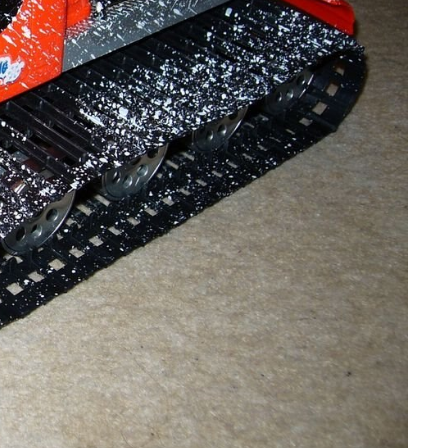
n be added or subtracted using a web server...
 web server application, that formats and transmits...
became apparent that it was an excellent design, but...