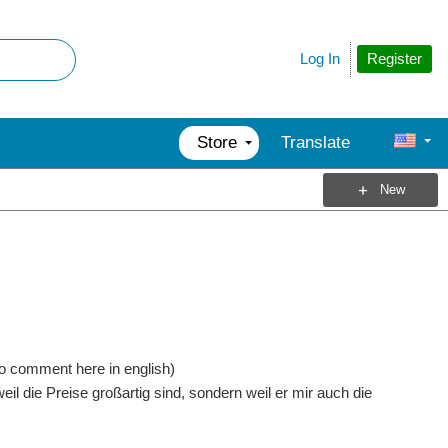
Register
Log In
Store
Translate
New
 to comment here in english)
il die Preise großartig sind, sondern weil er mir auch die