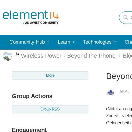
Community Hub
Learn
Technologies
Cha
Wireless Power - Beyond the Phone
Blo
More
Beyond
More
hlipka
Group Actions
(Note: an eng
Group RSS
Zuerst - viel
Gelegenheit 
Engagement