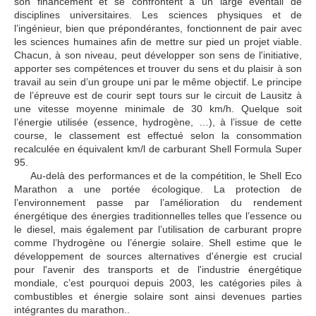
son financement et se confrontent à un large éventail de
disciplines universitaires. Les sciences physiques et de
l’ingénieur, bien que prépondérantes, fonctionnent de pair avec
les sciences humaines afin de mettre sur pied un projet viable.
Chacun, à son niveau, peut développer son sens de l'initiative,
apporter ses compétences et trouver du sens et du plaisir à son
travail au sein d’un groupe uni par le même objectif. Le principe
de l’épreuve est de courir sept tours sur le circuit de Lausitz à
une vitesse moyenne minimale de 30 km/h. Quelque soit
l’énergie utilisée (essence, hydrogène, …), à l’issue de cette
course, le classement est effectué selon la consommation
recalculée en équivalent km/l de carburant Shell Formula Super
95.
Au-delà des performances et de la compétition, le Shell Eco
Marathon a une portée écologique. La protection de
l’environnement passe par l’amélioration du rendement
énergétique des énergies traditionnelles telles que l’essence ou
le diesel, mais également par l’utilisation de carburant propre
comme l’hydrogène ou l’énergie solaire. Shell estime que le
développement de sources alternatives d'énergie est crucial
pour l'avenir des transports et de l'industrie énergétique
mondiale, c’est pourquoi depuis 2003, les catégories piles à
combustibles et énergie solaire sont ainsi devenues parties
intégrantes du marathon..