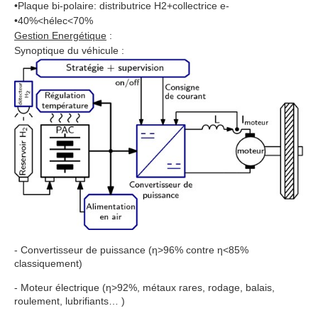
•Plaque bi-polaire: distributrice H2+collectrice e-
•40%<hélec<70%
Gestion Energétique
:
Synoptique du véhicule :
- Convertisseur de puissance (η>96% contre η<85%
classiquement)
- Moteur électrique (η>92%, métaux rares, rodage, balais,
roulement, lubrifiants… )