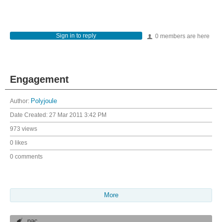
Sign in to reply
0 members are here
Engagement
Author:
Polyjoule
Date Created:
27 Mar 2011 3:42 PM
973 views
0 likes
0 comments
More
pac