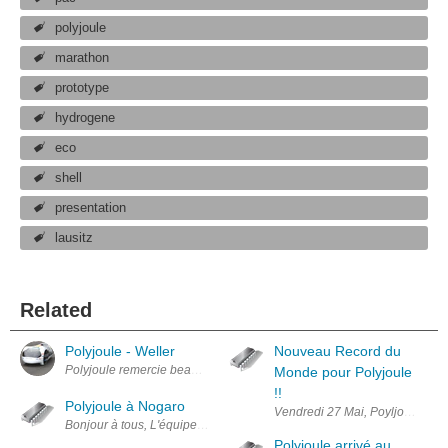
polyjoule
marathon
prototype
hydrogene
eco
shell
presentation
lausitz
Related
Polyjoule - Weller
Nouveau Record du
Polyjoule remercie beaucoup Weller et Apex Hand Tools, rencontrés aux 2
Monde pour Polyjoule
!!
Polyjoule à Nogaro
Vendredi 27 Mai, Poyljoule vien
Bonjour à tous, L'équipe Polyjoule est actuellement à Nogaro pour partici
Polyjoule arrivé au