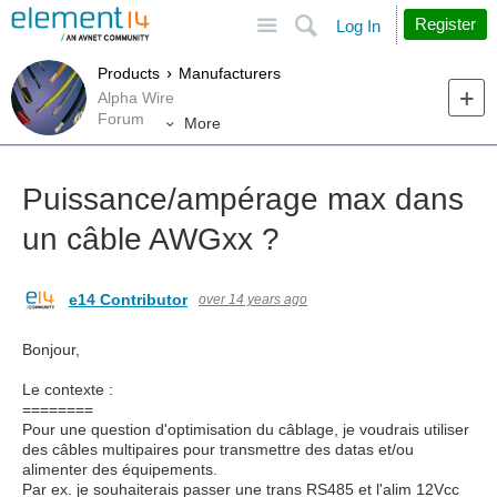
Site
Search
Register
Log In
Products
Manufacturers
Alpha Wire
Forum
More
Puissance/ampérage max dans
un câble AWGxx ?
e14 Contributor
over 14 years ago
Bonjour,
Le contexte :
========
Pour une question d'optimisation du câblage, je voudrais utiliser
des câbles multipaires pour transmettre des datas et/ou
alimenter des équipements.
Par ex. je souhaiterais passer une trans RS485 et l'alim 12Vcc