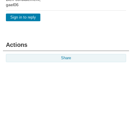
gael06
Sign in to reply
Actions
Share