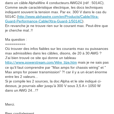
dans un câble AlphaWire 4 conducteurs AWG24 (réf :
5014C
).
Comme seule caractéristique électrique, les docs techniques
indiquent souvent la tension max. Par ex. 300 V dans le cas du
5014C (
http://www.alphawire.com/en/Products/Cable/Xtra-
Guard-Performance-Cable/Xtra-Guard-1/5014C
).
En revanche je ne trouve rien sur le courant max. Peut-être que
je cherche mal..!!
Ma question :
==========
Où trouver des infos fiables sur les courants max ou puissances
max admissibles dans les câbles, disons, de 20 à 30 AWG ?
J'ai bien trouvé ce site qui donne un tableau
mais je ne sais pas
http://www.powerstream.com/Wire_Size.htm
ce qu'il faut comprendre par "Max amps for chassis wiring" et "
Max amps for power transmission" ?! car il y a un écart énorme
entre les 2 valeurs...
Si je compile les 2 sources, la doc Alpha et le site indiqué ci-
dessus, je pourrais aller jusqu'à 300 V sous 3,5 A = 1050 W
dans un AWG 24...!?
Merci.
Bien cordialement,