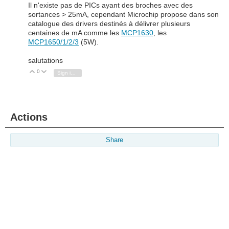
Il n'existe pas de PICs ayant des broches avec des
sortances > 25mA, cependant Microchip propose dans son
catalogue des drivers destinés à délivrer plusieurs
centaines de mA comme les
MCP1630
, les
MCP1650/1/2/3
(5W).
salutations
0
Vote Up
Vote Down
Sign in to reply
Actions
Share