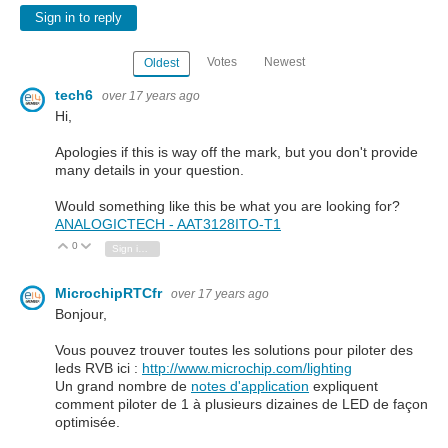
Sign in to reply
Votes
Newest
Oldest
tech6
over 17 years ago
Hi,
Apologies if this is way off the mark, but you don't provide
many details in your question.
Would something like this be what you are looking for?
ANALOGICTECH - AAT3128ITO-T1
0
Vote Up
Vote Down
Sign in to reply
MicrochipRTCfr
over 17 years ago
Bonjour,
Vous pouvez trouver toutes les solutions pour piloter des
leds RVB ici :
http://www.microchip.com/lighting
Un grand nombre de
notes d'application
expliquent
comment piloter de 1 à plusieurs dizaines de LED de façon
optimisée.