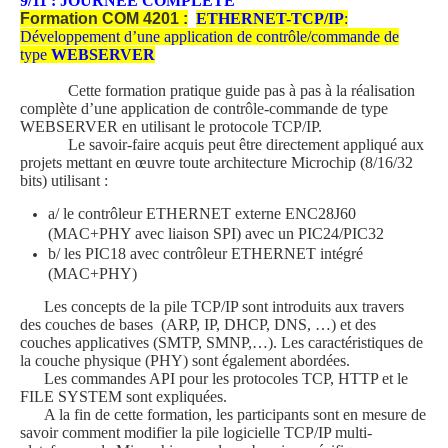
9/11 : JOURNEE COMPLETE
Formation COM 4201 :
ETHERNET-TCP/IP
:
Développement d’une application de contrôle/commande de
type
WEBSERVER
Cette formation pratique guide pas à pas à la réalisation
complète d’une application de contrôle-commande de type
WEBSERVER en utilisant le protocole TCP/IP.
Le savoir-faire acquis peut être directement appliqué aux
projets mettant en œuvre toute architecture Microchip (8/16/32
bits) utilisant :
a/ le contrôleur ETHERNET externe ENC28J60
(MAC+PHY avec liaison SPI) avec un PIC24/PIC32
b/ les PIC18 avec contrôleur ETHERNET intégré
(MAC+PHY)
Les concepts de la pile TCP/IP sont introduits aux travers
des couches de bases (ARP, IP, DHCP, DNS, …) et des
couches applicatives (SMTP, SMNP,…). Les caractéristiques de
la couche physique (PHY) sont également abordées.
Les commandes API pour les protocoles TCP, HTTP et le
FILE SYSTEM sont expliquées.
A la fin de cette formation, les participants sont en mesure de
savoir comment modifier la pile logicielle TCP/IP multi-