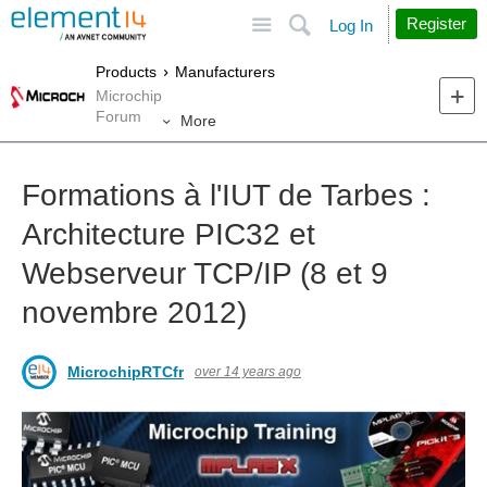
Site
Search
Register
Log In
Products
Manufacturers
Microchip
Forum
More
Formations à l'IUT de Tarbes :
Architecture PIC32 et
Webserveur TCP/IP (8 et 9
novembre 2012)
MicrochipRTCfr
over 14 years ago