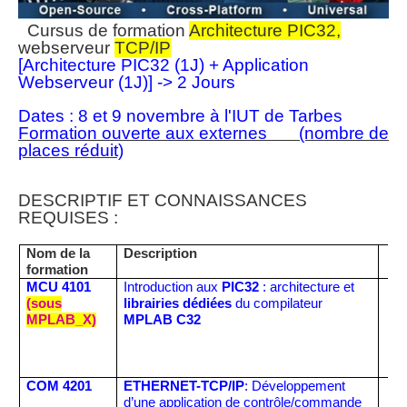
Cursus de formation
Architecture PIC32,
webserveur
TCP/IP
[Architecture PIC32 (1J) + Application
Webserveur (1J)] -> 2 Jours
Dates : 8 et 9 novembre à l'IUT de Tarbes
Formation ouverte aux externes
(nombre de
places réduit)
DESCRIPTIF ET CONNAISSANCES
REQUISES :
Nom de la
Description
D
formation
MCU 4101
Introduction aux
PIC32
: architecture et
1 
(sous
librairies
dédiées
du compilateur
(15
MPLAB_X)
MPLAB C32
COM 4201
ETHERNET-TCP/IP
: Développement
1 
d’une application de contrôle/commande
(1