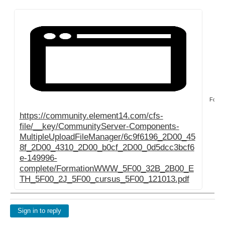
Forma
https://community.element14.com/cfs-
file/__key/CommunityServer-Components-
MultipleUploadFileManager/6c9f6196_2D00_45
8f_2D00_4310_2D00_b0cf_2D00_0d5dcc3bcf6
e-149996-
complete/FormationWWW_5F00_32B_2B00_E
TH_5F00_2J_5F00_cursus_5F00_121013.pdf
Sign in to reply