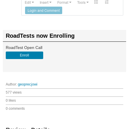
Edit
Insert
Format
Tools
Login and Comment
RoadTests now Enrolling
RoadTest Open Call
Enroll
Author:
geoprecjowi
577 views
0 likes
0 comments