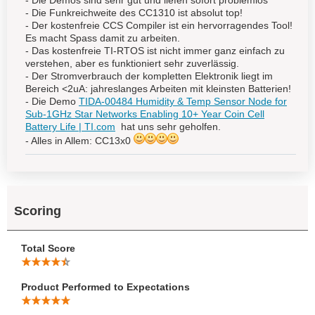
- Die Demos sind sehr gut und liefen sofort problemlos
- Die Funkreichweite des CC1310 ist absolut top!
- Der kostenfreie CCS Compiler ist ein hervorragendes Tool!
Es macht Spass damit zu arbeiten.
- Das kostenfreie TI-RTOS ist nicht immer ganz einfach zu
verstehen, aber es funktioniert sehr zuverlässig.
- Der Stromverbrauch der kompletten Elektronik liegt im
Bereich <2uA: jahreslanges Arbeiten mit kleinsten Batterien!
- Die Demo
TIDA-00484 Humidity & Temp Sensor Node for
Sub-1GHz Star Networks Enabling 10+ Year Coin Cell
Battery Life | TI.com
hat uns sehr geholfen.
- Alles in Allem: CC13x0
Scoring
Total Score
Product Performed to Expectations