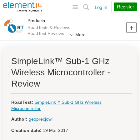
Site
Search
Register
Log In
Products
RoadTests & Reviews
RoadTest Reviews
More
SimpleLink™ Sub-1 GHz
Wireless Microcontroller -
Review
RoadTest:
SimpleLink™ Sub-1 GHz Wireless
Microcontroller
Author:
geoprecjowi
Creation date:
19 Mar 2017