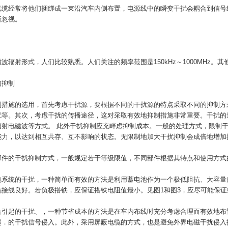
线缆经常将他们捆绑成一束沿汽车内侧布置，电源线中的瞬变干扰会耦合到信号
所忽视。
波辐射形式，人们比较熟悉。人们关注的频率范围是150kHz～1000MHz
的抑制
制措施的选用，首先考虑干扰源，要根据不同的干扰源的特点采取不同的抑制方
扰等。其次，考虑干扰的传播途径，这对采取有效地抑制措施非常重要。干扰的
辐射电磁波等方式。 此外干扰抑制应充畔虑抑制成本。一般的处理方式，限制
能力，以达到相互共存、互不影响的状态。无限制地加大干扰抑制会成倍地增加
部件的干扰抑制方式，一般规定若干等级限值，不同部件根据其特点和使用方式
电系统的干扰，一种简单而有效的方法是利用蓄电池作为一个极低阻抗、大容量
缆接线良好。若负极搭铁，应保证搭铁电阻值最小。见图1和图3，应尽可能保证
合引起的干扰、，一种节省成本的方法是在车内布线时充分考虑合理而有效地布
起．的干扰信号侵入。此外，采用屏蔽电缆的方式，也是避免外界电磁干扰侵入