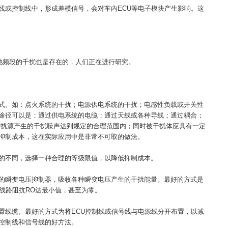
线或控制线中，形成差模信号，会对车内ECU等电子模块产生影响。这
。其他频段的千扰也是存在的，人们正在进行研究。
式。如：点火系统的干扰；电源供电系统的干扰；电感性负载或开关性
途径可以是：通过供电系统的电缆；通过天线或各种导线；通过耦合；
干扰源产生的干扰噪声达到规定的合理范围内；同时被干扰体应具有一定
抑制成本，这在实际应用中是非常不可取的做法。
的不同，选择一种合理的等级限值，以降低抑制成本。
的瞬变电压抑制器，吸收各种瞬变电压产生的干扰能量。最好的方式是
线路阻抗RO达最小值，甚至为零。
置线缆。最好的方式为将ECU控制线或信号线与电源线分开布置，以减
控制线和信号线的好方法。