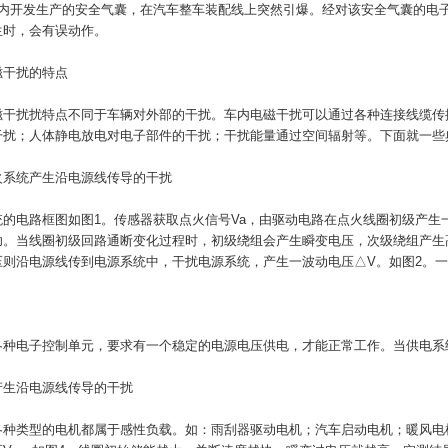
国内开发生产的安全气囊，在汽车整车装配线上突然引爆。经对该安全气囊的电
生时，会有误动作。
磁干扰的特点
磁干扰扰特点不同于车辆对外部的干扰。车内电磁干扰可以通过各种连接线缆传
干扰；人体静电放电对电子部件的干扰；干扰能量通过空间辐射等。下面就一些
火系统产生沿电源线传导的干扰
统的电路框图如图1。传感器获取点火信号Va，由驱动电路在点火线圈初级产生
功。当线圈初级回路通断变化过程时，初级绕组会产生瞬变电压，次级绕组产生
则沿电源线传到电源系统中，干扰电源系统，产生一波动电压△V。如图2。一
各种电子控制单元，要求有一个稳定的电源电压供电，才能正常工作。当供电系
产生沿电源线传导的干扰
各种类型的电机都属于感性负载。如：雨刮器驱动电机；汽车启动电机；暖风电