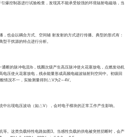
子引爆控制器进行试验检查，发现其不能承受较强的环境辐射电磁场，当
播，也会以耦合方式、空间辅 射发射的方式进行传播。典型的形式有：
典型干扰源的特点进行分析。
一通断的脉冲电流Ib，线圈次级产生高压脉冲使火花塞放电，点燃发动机
高电压使火花塞放电，残余能量形成高频电磁波辐射到空间中。初级回
般情况不一，实验测量得到△V为2～4V。
统中出现电压波动（如△V），会对电子模块的正常工作产生影响。
机等。这类负载特性电路如图3。当感性负载的供电被突然切断时，会产