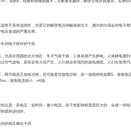
c，如图4。线圈初始储能越大，关断速度越快，瞬变过电压就越高。实测结果，一般Va
扰虽然不具有连续性，但是它的瞬变电压的幅值相当大，偶尔的出现会对电子模
变电压造成的严重后果。
对车内电子部件的干扰
电，尤其在我国的北方地区，冬天气候干燥，人体容易产生静电。人体静电遇到
通过空气放电，甚至会有火花产生，人们就会有强烈的放电感觉。人们在使用汽
，既可能是正放电过程，也可能是负放电过程，其一放电特性如图5。放电电压U最高达1.
s～5ns；放电电流很小，nA级。
扰特点是：高电压；短时间；微小电流。其干扰影响程度是巨大的，会使一些电
控制器的误动作。
缆间的相互耦合干扰