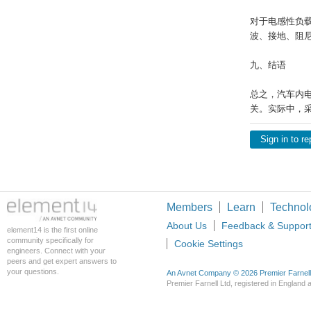
对于电感性负
波、接地、阻
九、结语
总之，汽车内
关。实际中，
Sign in to re
Members
Learn
Technol
About Us
Feedback & Suppor
element14 is the first online
community specifically for
Cookie Settings
engineers. Connect with your
peers and get expert answers to
your questions.
An Avnet Company © 2026 Premier Farnell L
Premier Farnell Ltd, registered in Englan