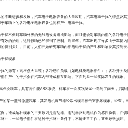
术的不断进步和发展，汽车电子电器设备的大量应用，汽车电磁干扰的特点及其
用于车辆上的各种电子电器设备也同样产生电磁干扰。
磁干扰不但对车辆外界的无线电设备造成影响，而且也会对车辆内部的各种电子
着有效的治理，这种影响已经得到了控制。近些年，汽车出现了许多由于车辆内
们的特别关注。目前，人们开始研究车辆内部电磁干扰的产生和影响及其控制技
磁干扰现象
干扰的源有：高压点火系统；各种感性负载（如电机类电器部件）；各种开关类
些部件产生的干扰会在汽车内部造成相互影响。下面列举一些实际发生的现象。
高档次轿车，具有高性能ABS系统。样车在一次实况测试中遇到了雨天，启动
生产的某一型号微型汽车，其发电机调节器经常出现易被击穿损坏现象。经查，
实例，造成这种现象的主要原因是雨刮器。雨刮器驱动电机作为感性负载，在切
扰脉冲，一些电子部件在这种干扰脉冲条件下，不能正常工作，甚至导致损坏。