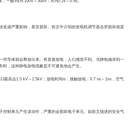
为-100V～300V；is为0.2s～0.5s。
块造成严重影响，甚至损坏。前文中介绍的发电机调节器击穿损坏就是
一些导体就会释放出来。有直接放电，人们感觉不到。当静电储存到一
车时，这种静电放电现象是不可避免地会产生。
5 kV～2.5kV；放电时间is，接触放电：0.7 ns～1ns，空气
子控制单元产生误动作，严重的会损坏电子单元。如前文描述的安全气