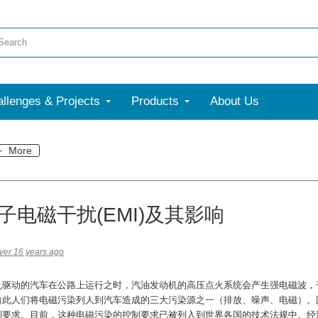
llenges & Projects
Products
About Us
More
子电磁干扰(EMI)及其影响
ver 16 years ago
机驱动的汽车在公路上运行之时，汽油发动机的高压点火系统会产生强电磁波，
自此人们将电磁污染列人到汽车造成的三大污染源之一（排放、噪声、电磁）。
制要求。目前，这种电磁污染的控制要求已被列入到世界各国的技术法规中。经