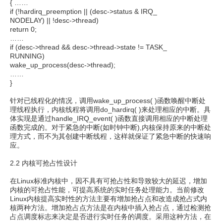
{ ……
if (!hardirq_preemption || (desc->status & IRQ_
NODELAY) || !desc->thread)
return 0;
……
if (desc->thread && desc->thread->state != TASK_
RUNNING)
wake_up_process(desc->thread);
……
}
针对已线程化的情况，调用wake_up_process( )函数唤醒中断处
理线程执行，内核线程将调用do_hardirq( )来处理相应的中断。具
体实现是通过handle_IRQ_event( )函数直接调用相应的中断处理
函数完成的。对于紧急的中断(如时钟中断),内核保持原来的中断处
理方式，而不为其创建中断线程，这样就保证了紧急中断的快速响
应。
2.2 内核可抢占性设计
在Linux标准内核中，因不具有可抢占性和导致较大的延迟，增加
内核的可抢占性能，可提高系统的实时任务处理能力。当前修改
Linux内核提高实时性的方法主要有增加抢占点和改造成抢占式内
核两种方法。增加抢占点方法是在内核中插入抢占点，通过检测抢
占点调度标志来决定是否进行实时任务的调度。采用这种方法，在