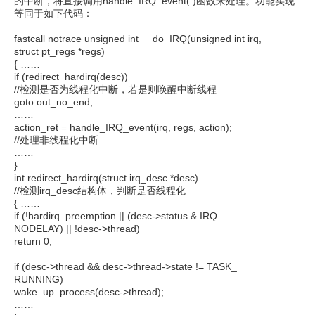
的中断，将直接调用handle_IRQ_event( )函数来处理。功能实现
等同于如下代码：
fastcall notrace unsigned int __do_IRQ(unsigned int irq,
struct pt_regs *regs)
{ ……
if (redirect_hardirq(desc))
//检测是否为线程化中断，若是则唤醒中断线程
goto out_no_end;
……
action_ret = handle_IRQ_event(irq, regs, action);
//处理非线程化中断
……
}
int redirect_hardirq(struct irq_desc *desc)
//检测irq_desc结构体，判断是否线程化
{ ……
if (!hardirq_preemption || (desc->status & IRQ_
NODELAY) || !desc->thread)
return 0;
……
if (desc->thread && desc->thread->state != TASK_
RUNNING)
wake_up_process(desc->thread);
……