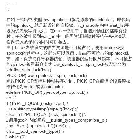
… …
};
在如上代码中,类型raw_spinlock_t就是原来的spinlock_t。即代码
中的spinlock_t就是新设计的自旋锁。rt_mutex结构中,wait_list字
段为优先级等待队列。在mutex使用中，当遇到锁住的临界资源
时，任务被挂起到wait_list中，临界资源解锁时等待任务被激活。
临界资源被保护的同时可以抢占。
由于Linux内核底层的临界资源是不可抢占的，使用mutex替换
spinlock的过程中，这部分可以保留，仍由不可抢占的spinlock保
护，如：保护硬件寄存器的锁、调度器的运行队列锁等。不可抢占
的spinlock被重新命名为raw_spinlock_t。spin_lock被宏定义为：
#define spin_lock(lock)
PICK_OP(raw_spinlock_t,spin,_lock,lock)
函数PICK_OP支持两种锁共存机制，PICK_OP在编译阶段将锁操
作转化为mutex或者spinlock：
#define PICK_OP(type, optype, op, lock) \
do { \
if (TYPE_EQUAL((lock), type)) \
_raw_##optype##op((type *)(lock)); \
else if (TYPE_EQUAL(lock, spinlock_t)) \
//调用gcc的内嵌函数__builtin_types_compatible_p()
_spin##op((spinlock_t *)(lock)); \
else __bad_spinlock_type(); \
} while (0)