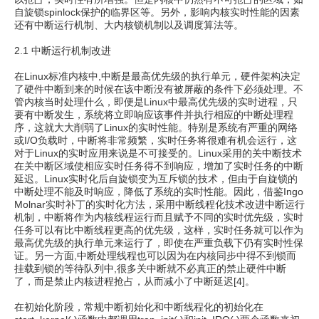
自旋锁spinlock保护的临界区等。另外，影响内核实时性能的因素
还有中断运行机制、大内核锁机制以及调度算法等。
2.1 中断运行机制改进
在Linux标准内核中,中断是最高优先级的执行单元，硬件架构决定
了硬件中断到来的时候在该中断没有被屏蔽的条件下必须处理。不
管内核当时处理什么，即便是Linux中最高优先级的实时进程，只
要有中断发生，系统将立即响应该事件并执行相应的中断处理程
序，这就大大削弱了Linux的实时性能。特别是系统有严重的网络
或I/O负载时，中断将非常频繁，实时任务将很难有机会运行，这
对于Linux的实时应用来说是不可接受的。Linux采用的关中断技术
在关中断区域使相应实时任务得不到响应，增加了实时任务的中断
延迟。Linux实时化后自旋锁变为互斥锁的技术，但由于自旋锁的
中断处理不能及时响应，降低了系统的实时性能。因此，借鉴Ingo
Molnar实时补丁的实时化方法，采用中断线程化技术改进中断运行
机制，中断将作为内核线程运行而且赋予不同的实时优先级，实时
任务可以有比中断线程更高的优先级，这样，实时任务就可以作为
最高优先级的执行单元来运行了，即使在严重负载下仍有实时性保
证。另一方面,中断处理线程也可以因为在内核同步中得不到锁而
挂载到锁的等待队列中,很多关中断就不必真正的禁止硬件中断
了，而是禁止内核进程抢占，从而减小了中断延迟[4]。
在初始化阶段，常规中断初始化和中断线程化的初始化在