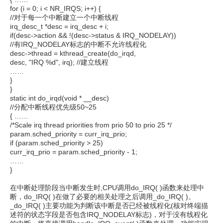
for (i = 0; i < NR_IRQS; i++) {
//对于每一个中断建立一个中断线程
irq_desc_t *desc = irq_desc + i;
if(desc->action && !(desc->status & IRQ_NODELAY))
//有IRQ_NODELAY标志的中断不允许线程化
desc->thread = kthread_create(do_irqd,
desc, "IRQ %d", irq); //建立线程
……
}
}
static int do_irqd(void * __desc)
//分配中断线程优先级50~25
{ ……
/*Scale irq thread priorities from prio 50 to prio 25 */
param.sched_priority = curr_irq_prio;
if (param.sched_priority > 25)
curr_irq_prio = param.sched_priority - 1;
……
}
在中断处理阶段当中断发生时,CPU调用do_IRQ( )函数来处理中
断，do_IRQ( )在做了必要的相关处理之后调用_do_IRQ( )。
_do_IRQ( )主要功能为判断该中断是否已经被线程化(核对终端描
述符的状态字段是否包含IRQ_NODELAY标志)，对于没有线程化