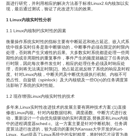
面进行研究，并利用相应的解决方法基于标准Linux2.6内核加以实
现，最后通过测试，验证了此改进方法的效果。
1 Linux内核实时性分析
1.1 Linux内核制约实时性的因素
衡量操作系统实时性的指标主要有中断延迟和抢占延迟。嵌入式系
统中很多实时任务是靠中断驱动的，中断事件必须在限定的时限内
处理，否则将产生灾难性的后果。大多数实时系统都是处理一些周
期性的或非周期性的重复事件，事件产生的频度就确定了任务的执
行时限，因此每次事件发生时，相应的处理任务必须及时响应处
理，否则将无法满足时限[2]。抢占延迟就反映了系统的响应及时程
度。针对Linux内核，中断关闭及中断优先级执行机制、内核不可
抢占性、自旋锁（spinlock）及大内核锁及一些O(n)的任务调度算
法影响了系统的实时性能。
1.2 现存增强Linux内核实时性的技术
多年来,Linux实时性改进技术的发展主要有两种技术方案:(1)直接
修改Linux内核。针对内核数据结构、调度函数、中断方式进行改
动，重新设计一个由优先级驱动的实时调度器,替换原有Linux内核
中的进程调度器sched.c。这一方案主要是针对中断机制、任务调
度算法进行改进的，较为成功的案例为Kansas大学开发的Kurt-
Linux。Kurt提高了Linux系统中的实时精度，将时钟芯片设置为单