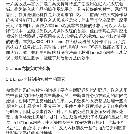
计方案以及丰富的开发工具支持等特点广泛应用在嵌入式系统领
域。作为嵌入式产品的操作系统平台，具有较好的实时性、系统可
靠性、任务处理随机性是系统追求的目标，目前商业嵌入式操作系
统实时性能可以满足嵌入式领域的需求，但由于其价格昂贵，应用
受到了限制[1]。而嵌入式Linux以其非常低廉的价格，可以大大地
降低成本，逐渐成为嵌入式操作系统的首选。但由于其在实时应用
领域的技术障碍，要应用在嵌入式领域,还必须对Linux内核作必要
的改进。本文以S3C2410+Linux作为移动机器人操作平台,为了提
高机器人任务处理的实时性，针对影响Linux OS实时性能的若干方
面进行研究，并利用相应的解决方法基于标准Linux2.6内核加以实
现，最后通过测试，验证了此改进方法的效果。
1 Linux内核实时性分析
1.1 Linux内核制约实时性的因素
衡量操作系统实时性的指标主要有中断延迟和抢占延迟。嵌入式系
统中很多实时任务是靠中断驱动的，中断事件必须在限定的时限内
处理，否则将产生灾难性的后果。大多数实时系统都是处理一些周
期性的或非周期性的重复事件，事件产生的频度就确定了任务的执
行时限，因此每次事件发生时，相应的处理任务必须及时响应处
理，否则将无法满足时限[2]。抢占延迟就反映了系统的响应及时程
度。针对Linux内核，中断关闭及中断优先级执行机制、内核不可
抢占性、自旋锁（spinlock）及大内核锁及一些O(n)的任务调度算
法影响了系统的实时性能。