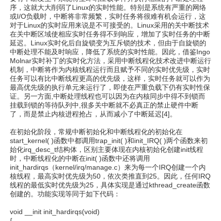
序，这就大大削弱了Linux的实时性能。特别是系统有严重的网络
或I/O负载时，中断将非常频繁，实时任务将很难有机会运行，这
对于Linux的实时应用来说是不可接受的。Linux采用的关中断技术
在关中断区域使相应实时任务得不到响应，增加了实时任务的中断
延迟。Linux实时化后自旋锁变为互斥锁的技术，但由于自旋锁的
中断处理不能及时响应，降低了系统的实时性能。因此，借鉴Ingo
Molnar实时补丁的实时化方法，采用中断线程化技术改进中断运行
机制，中断将作为内核线程运行而且赋予不同的实时优先级，实时
任务可以有比中断线程更高的优先级，这样，实时任务就可以作为
最高优先级的执行单元来运行了，即使在严重负载下仍有实时性保
证。另一方面,中断处理线程也可以因为在内核同步中得不到锁而
挂载到锁的等待队列中,很多关中断就不必真正的禁止硬件中断
了，而是禁止内核进程抢占，从而减小了中断延迟[4]。
在初始化阶段，常规中断初始化和中断线程化的初始化在
start_kernel( )函数中都调用trap_init( )和init_IRQ( )两个函数来初
始化irq_desc_t结构体，区别主要体现在内核初始化创建init线程
时，中断线程化的中断在init( )函数中还将调用
init_hardirqs（kernel/irq/manage.c）来为每一个IRQ创建一个内
核线程，最高实时优先级为50，依次类推直到25。因此，任何IRQ
线程的最低实时优先级为25，具体实现是通过kthread_create函数
创建的。功能实现等同于如下代码：
void __init init_hardirqs(void)
{ ……