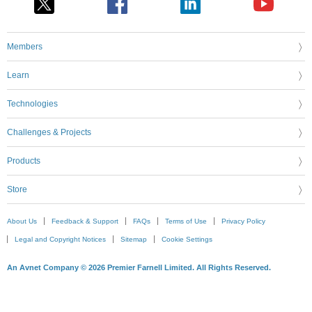
Members
Learn
Technologies
Challenges & Projects
Products
Store
About Us
Feedback & Support
FAQs
Terms of Use
Privacy Policy
Legal and Copyright Notices
Sitemap
Cookie Settings
An Avnet Company © 2026 Premier Farnell Limited. All Rights Reserved.