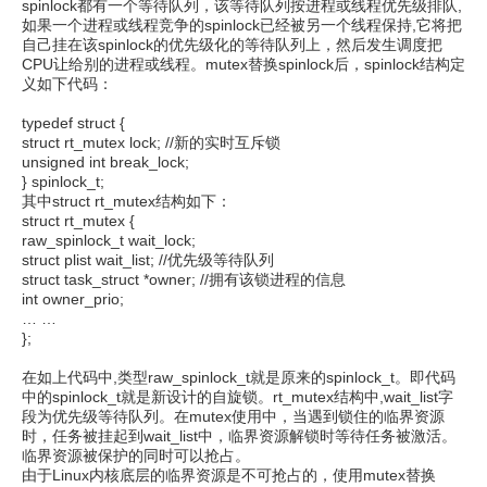
spinlock都有一个等待队列，该等待队列按进程或线程优先级排队,
如果一个进程或线程竞争的spinlock已经被另一个线程保持,它将把
自己挂在该spinlock的优先级化的等待队列上，然后发生调度把
CPU让给别的进程或线程。mutex替换spinlock后，spinlock结构定
义如下代码：
typedef struct {
struct rt_mutex lock; //新的实时互斥锁
unsigned int break_lock;
} spinlock_t;
其中struct rt_mutex结构如下：
struct rt_mutex {
raw_spinlock_t wait_lock;
struct plist wait_list; //优先级等待队列
struct task_struct *owner; //拥有该锁进程的信息
int owner_prio;
… …
};
在如上代码中,类型raw_spinlock_t就是原来的spinlock_t。即代码
中的spinlock_t就是新设计的自旋锁。rt_mutex结构中,wait_list字
段为优先级等待队列。在mutex使用中，当遇到锁住的临界资源
时，任务被挂起到wait_list中，临界资源解锁时等待任务被激活。
临界资源被保护的同时可以抢占。
由于Linux内核底层的临界资源是不可抢占的，使用mutex替换