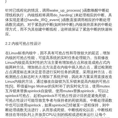
}
针对已线程化的情况，调用wake_up_process( )函数唤醒中断处
理线程执行，内核线程将调用do_hardirq( )来处理相应的中断。具
体实现是通过handle_IRQ_event( )函数直接调用相应的中断处理
函数完成的。对于紧急的中断(如时钟中断),内核保持原来的中断处
理方式，而不为其创建中断线程，这样就保证了紧急中断的快速响
应。
2.2 内核可抢占性设计
在Linux标准内核中，因不具有可抢占性和导致较大的延迟，增加
内核的可抢占性能，可提高系统的实时任务处理能力。当前修改
Linux内核提高实时性的方法主要有增加抢占点和改造成抢占式内
核两种方法。增加抢占点方法是在内核中插入抢占点，通过检测抢
占点调度标志来决定是否进行实时任务的调度。采用这种方法，在
检测抢占点标志时大大增加了系统开销，因此本方案采用直接改造
Linux内核的方法，通过修改自旋锁为互斥锁来提高内核的可抢占
性[5]。即借鉴Ingo Molnar的实时补丁的实时化方法，使用mutex
互斥锁来替换spinlock自旋锁。使用mutex替换spinlock，可以让
spinlock可抢占。起初spinlock不可抢占性设计目的是避免死锁，
可抢占性设计可能导致竞争者与保持者的死锁局面。中断处理函数
中也可以使用spinlock，如果spinlock已经被某一进程保持，则中
断处理函数无法进行，从而形成死锁。中断线程化以后，中断线程
将挂在等待队列上并放弃CPU让别的线程或进程来运行,让每个