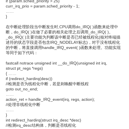
if (param.sched_priority > 25)
curr_irq_prio = param.sched_priority - 1;
……
}
在中断处理阶段当中断发生时,CPU调用do_IRQ( )函数来处理中
断，do_IRQ( )在做了必要的相关处理之后调用_do_IRQ( )。
_do_IRQ( )主要功能为判断该中断是否已经被线程化(核对终端描
述符的状态字段是否包含IRQ_NODELAY标志)，对于没有线程化
的中断，将直接调用handle_IRQ_event( )函数来处理。功能实现
等同于如下代码：
fastcall notrace unsigned int __do_IRQ(unsigned int irq,
struct pt_regs *regs)
{ ……
if (redirect_hardirq(desc))
//检测是否为线程化中断，若是则唤醒中断线程
goto out_no_end;
……
action_ret = handle_IRQ_event(irq, regs, action);
//处理非线程化中断
……
}
int redirect_hardirq(struct irq_desc *desc)
//检测irq_desc结构体，判断是否线程化