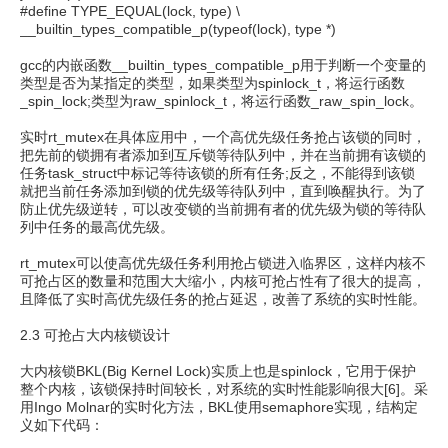
#define TYPE_EQUAL(lock, type) \
__builtin_types_compatible_p(typeof(lock), type *)
gcc的内嵌函数__builtin_types_compatible_p用于判断一个变量的
类型是否为某指定的类型，如果类型为spinlock_t，将运行函数
_spin_lock;类型为raw_spinlock_t，将运行函数_raw_spin_lock。
实时rt_mutex在具体应用中，一个高优先级任务抢占该锁的同时，
把先前的锁拥有者添加到互斥锁等待队列中，并在当前拥有该锁的
任务task_struct中标记等待该锁的所有任务;反之，不能得到该锁
就把当前任务添加到锁的优先级等待队列中，直到唤醒执行。为了
防止优先级逆转，可以改变锁的当前拥有者的优先级为锁的等待队
列中任务的最高优先级。
rt_mutex可以使高优先级任务利用抢占锁进入临界区，这样内核不
可抢占区的数量和范围大大缩小，内核可抢占性有了很大的提高，
且降低了实时高优先级任务的抢占延迟，改善了系统的实时性能。
2.3 可抢占大内核锁设计
大内核锁BKL(Big Kernel Lock)实质上也是spinlock，它用于保护
整个内核，该锁保持时间较长，对系统的实时性能影响很大[6]。采
用Ingo Molnar的实时化方法，BKL使用semaphore实现，结构定
义如下代码：