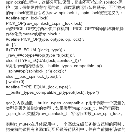
spinlock的过程中，这部分可以保留，仍由不可抢占的spinlock保
护，如：保护硬件寄存器的锁、调度器的运行队列锁等。不可抢占
的spinlock被重新命名为raw_spinlock_t。spin_lock被宏定义为：
#define spin_lock(lock)
PICK_OP(raw_spinlock_t,spin,_lock,lock)
函数PICK_OP支持两种锁共存机制，PICK_OP在编译阶段将锁操
作转化为mutex或者spinlock：
#define PICK_OP(type, optype, op, lock) \
do { \
if (TYPE_EQUAL((lock), type)) \
_raw_##optype##op((type *)(lock)); \
else if (TYPE_EQUAL(lock, spinlock_t)) \
//调用gcc的内嵌函数__builtin_types_compatible_p()
_spin##op((spinlock_t *)(lock)); \
else __bad_spinlock_type(); \
} while (0)
#define TYPE_EQUAL(lock, type) \
__builtin_types_compatible_p(typeof(lock), type *)
gcc的内嵌函数__builtin_types_compatible_p用于判断一个变量的
类型是否为某指定的类型，如果类型为spinlock_t，将运行函数
_spin_lock;类型为raw_spinlock_t，将运行函数_raw_spin_lock。
实时rt_mutex在具体应用中，一个高优先级任务抢占该锁的同时，
把先前的锁拥有者添加到互斥锁等待队列中，并在当前拥有该锁的