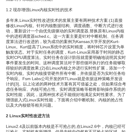
1.2 现存增强Linux内核实时性的技术
多年来,Linux实时性改进技术的发展主要有两种技术方案:(1)直接
修改Linux内核。针对内核数据结构、调度函数、中断方式进行改
动，重新设计一个由优先级驱动的实时调度器,替换原有Linux内核
中的进程调度器sched.c。这一方案主要是针对中断机制、任务调
度算法进行改进的，较为成功的案例为Kansas大学开发的Kurt-
Linux。Kurt提高了Linux系统中的实时精度，将时钟芯片设置为单
触发状态。对于实时任务的调度，Kurt-Linux采用基于时间的静态
实时CPU调度算法。实时任务在设计阶段就需要明确地说明其实时
事件要发生的时间。这种调度算法对于那些循环执行的任务能够取
得较好的调度效果;(2)在Linux内核之外进行实时性扩展，添加一个
实时内核。实时内核接管硬件所有中断，并依据是否为实时任务给
予响应。Fsm Labs公司开发的RTLinux就是依据这种策略开发设
计的[3]。以上论述的两种技术方案有其可借鉴之处，但如果综合考
虑任务响应、内核可抢占性、实时调度策略等都将影响操作系统的
实时性能，因此，这两种技术还不能很好地满足实时性要求。为了
增强嵌入式Linux实时性能，下面将介绍中断机制、内核的抢占性
以及大内核锁等相关问题。
2 Linux实时性改进方法
Linux2.4及以前版本内核是不可抢占的,在Linux2.6中，内核已经可
以抢占，实时性有所增强。但是内核中仍然有不可抢占的区域，如