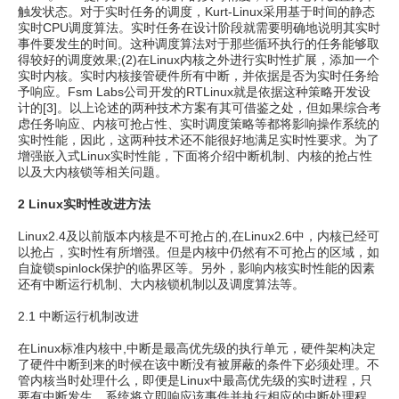
触发状态。对于实时任务的调度，Kurt-Linux采用基于时间的静态
实时CPU调度算法。实时任务在设计阶段就需要明确地说明其实时
事件要发生的时间。这种调度算法对于那些循环执行的任务能够取
得较好的调度效果;(2)在Linux内核之外进行实时性扩展，添加一个
实时内核。实时内核接管硬件所有中断，并依据是否为实时任务给
予响应。Fsm Labs公司开发的RTLinux就是依据这种策略开发设
计的[3]。以上论述的两种技术方案有其可借鉴之处，但如果综合考
虑任务响应、内核可抢占性、实时调度策略等都将影响操作系统的
实时性能，因此，这两种技术还不能很好地满足实时性要求。为了
增强嵌入式Linux实时性能，下面将介绍中断机制、内核的抢占性
以及大内核锁等相关问题。
2 Linux实时性改进方法
Linux2.4及以前版本内核是不可抢占的,在Linux2.6中，内核已经可
以抢占，实时性有所增强。但是内核中仍然有不可抢占的区域，如
自旋锁spinlock保护的临界区等。另外，影响内核实时性能的因素
还有中断运行机制、大内核锁机制以及调度算法等。
2.1 中断运行机制改进
在Linux标准内核中,中断是最高优先级的执行单元，硬件架构决定
了硬件中断到来的时候在该中断没有被屏蔽的条件下必须处理。不
管内核当时处理什么，即便是Linux中最高优先级的实时进程，只
要有中断发生，系统将立即响应该事件并执行相应的中断处理程