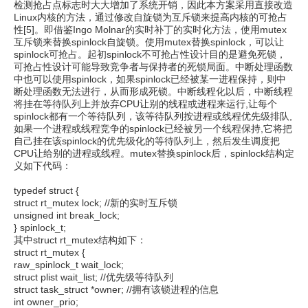
检测抢占点标志时大大增加了系统开销，因此本方案采用直接改造
Linux内核的方法，通过修改自旋锁为互斥锁来提高内核的可抢占
性[5]。即借鉴Ingo Molnar的实时补丁的实时化方法，使用mutex
互斥锁来替换spinlock自旋锁。使用mutex替换spinlock，可以让
spinlock可抢占。起初spinlock不可抢占性设计目的是避免死锁，
可抢占性设计可能导致竞争者与保持者的死锁局面。中断处理函数
中也可以使用spinlock，如果spinlock已经被某一进程保持，则中
断处理函数无法进行，从而形成死锁。中断线程化以后，中断线程
将挂在等待队列上并放弃CPU让别的线程或进程来运行,让每个
spinlock都有一个等待队列，该等待队列按进程或线程优先级排队,
如果一个进程或线程竞争的spinlock已经被另一个线程保持,它将把
自己挂在该spinlock的优先级化的等待队列上，然后发生调度把
CPU让给别的进程或线程。mutex替换spinlock后，spinlock结构定
义如下代码：
typedef struct {
struct rt_mutex lock; //新的实时互斥锁
unsigned int break_lock;
} spinlock_t;
其中struct rt_mutex结构如下：
struct rt_mutex {
raw_spinlock_t wait_lock;
struct plist wait_list; //优先级等待队列
struct task_struct *owner; //拥有该锁进程的信息
int owner_prio;