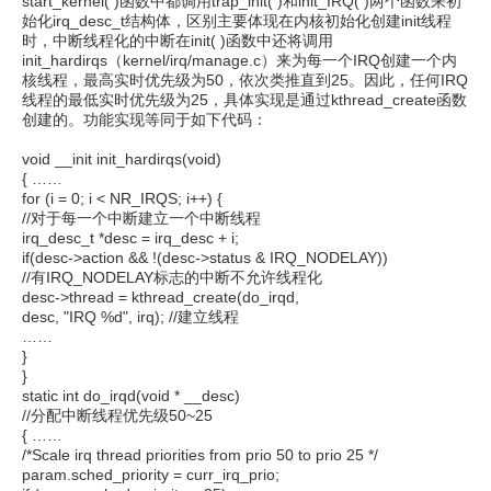
start_kernel( )函数中都调用trap_init( )和init_IRQ( )两个函数来初
始化irq_desc_t结构体，区别主要体现在内核初始化创建init线程
时，中断线程化的中断在init( )函数中还将调用
init_hardirqs（kernel/irq/manage.c）来为每一个IRQ创建一个内
核线程，最高实时优先级为50，依次类推直到25。因此，任何IRQ
线程的最低实时优先级为25，具体实现是通过kthread_create函数
创建的。功能实现等同于如下代码：
void __init init_hardirqs(void)
{ ……
for (i = 0; i < NR_IRQS; i++) {
//对于每一个中断建立一个中断线程
irq_desc_t *desc = irq_desc + i;
if(desc->action && !(desc->status & IRQ_NODELAY))
//有IRQ_NODELAY标志的中断不允许线程化
desc->thread = kthread_create(do_irqd,
desc, "IRQ %d", irq); //建立线程
……
}
}
static int do_irqd(void * __desc)
//分配中断线程优先级50~25
{ ……
/*Scale irq thread priorities from prio 50 to prio 25 */
param.sched_priority = curr_irq_prio;