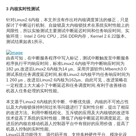
3 内核实时性测试
针对Linux2.6内核，本文并没有作出对内核调度算法的修正，只是
探讨了中断运行机制、自旋锁及大内核锁技术在系统实时性能上的
局限性，所以实验测试主要测试中断延迟时间和任务响应时间。实
验环境： Intel 2 GHz CPU，256 DDR内存，Kernel 2.6.22版本。
测试结果如表1所示。
由表可知，在中断服务程序中写入标记，测试中断触发至中断服务
程序执行平均响应时间，标准Linux2.6内核平均中断响应时间为
182 μs,改进后Linux2.6内核为14 μs。采用开源软件LMbench3.0
测试系统任务调度延迟时间,标准Linux2.6内核平均任务响应时间为
1 260 μs，改进后Linux2.6内核为162μs。由此可见，改进策略在
一定程度上大大减小了中断延迟和任务调度时间,有利于改善移动
机器人任务处理的实时性能。
本文基于Linux2.6内核的关中断、中断优先级、内核的不可抢占性
以及大内核锁保持时间过长等问题进行了实时性分析，提出了相应
的改进方法。利用中断线程化、互斥锁的应用及大内核锁的改进等
技术提高了系统的实时性能，降低了内核中断延迟和调度延迟。改
进后的内核在移动机器人控制器平台中有很好的应用价值，提高了
机器人控制的实时性能。
Linux以其功能强大、源代码开放、支持多种硬件平台、模块化设