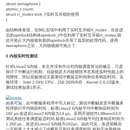
struct semaphore {
atomic_t count;
struct rt_mutex lock; //实时互斥锁的使用
};
由结构体发现，在BKL实现中利用了实时互斥锁rt_mutex，在改进
后的spinlock结构体spinlock_t中也利用了实时互斥锁rt_mutex,因
此可抢占大内核锁和新的spinlock共用了低层的处理代码。使用
semaphore之后，大内核锁就可抢占了。
3 内核实时性测试
针对Linux2.6内核，本文并没有作出对内核调度算法的修正，只是
探讨了中断运行机制、自旋锁及大内核锁技术在系统实时性能上的
局限性，所以实验测试主要测试中断延迟时间和任务响应时间。实
验环境： Intel 2 GHz CPU，256 DDR内存，Kernel 2.6.22版本。
测试结果如表1所示。
由表可知，在中断服务程序中写入标记，测试中断触发至中断服务
程序执行平均响应时间，标准Linux2.6内核平均中断响应时间为
182 μs,改进后Linux2.6内核为14 μs。采用开源软件LMbench3.0
测试系统任务调度延迟时间,标准Linux2.6内核平均任务响应时间为
1 260 μs，改进后Linux2.6内核为162μs。由此可见，改进策略在
一定程度上大大减小了中断延迟和任务调度时间,有利于改善移动