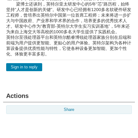
梁博士还谈到，英特尔亚太研发中心的5年“芯”路历程，始终
坚持“人才是创新的关键”。研发中心已经拥有1200多名软硬件研发
工程师，曾培养出英特尔中国第一位首席工程师；未来将进一步扩
大与中国政府、产业界和学术界的合作，培养更多的优秀技术人
才。研发中心作为“教育部-英特尔大学生实习实训基地”，5年来还
为来自上海交大等高校的1000多名大学生提供了实践机会。
英特尔至强处理器平台和英特尔酷睿博锐处理器家族分别在后端和
前端为用户提供更智能、更贴心的用户体验。英特尔架构为各种计
算设备提供优质性能与特性，它使各种设备更加智能、更加个性
化、体验更丰富多彩。
Sign in to reply
Actions
Share