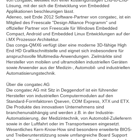
von congatec weltweit von einer kostengünstigen End-to-End-
Lösung, mit der sich die Entwicklung von Embedded
Applikationen beschleunigen lässt.
Adeneo, seit Ende 2012 Software-Partner von congatec, ist ein
Mitglied des Freescale "Design Alliance Programm” und
offizieller Partner von Freescale für Windows Embedded
Compact, Android und Embedded Linux Entwicklungen auf der
i.MX Prozessor Architektur.
Das conga-QMX6 verfügt über eine moderne 3D-fähige High
End HD Grafikschnittstelle und eignet sich insbesondere für
anspruchsvolle Multimedia-Anwendungen. Zielmärkte sind
Hersteller von mobilen und ultramobilen industriellen Geräten
sowie Anwender aus der Medizin-, Automobil- und industriellen
Automatisierungstechnik.
Über die congatec AG
Die congatec AG mit Sitz in Deggendorf ist ein führender
Hersteller von industriellen Computermodulen auf den
Standard-Formfaktoren Qseven, COM Express, XTX und ETX.
Die Produkte des innovativen Unternehmens sind
branchenunabhängig und werden z.B. in der Industrie-
Automatisierung, der Medizintechnik, von Automobil-Zulieferern
sowie in der Luftfahrt oder im Transportwesen eingesetzt.
Wesentliches Kern-Know-How sind besondere erweiterte BIOS-
und Treiberunterstützung sowie umfangreiche Board Support