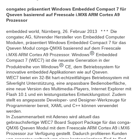
congatec präsentiert Windows Embedded Compact 7 für
Qseven basierend auf Freescale i.MX6 ARM Cortex A9
Prozessor
embedded world, Nürnberg, 26. Februar 2013 * * * Die
congatec AG, führender Hersteller von Embedded Computer
Modulen, präsentiert Windows Embedded Compact 7 für das
Qseven Modul conga-QMX6 basierend auf dem Freescale
i.MX6 ARM Cortex A9 Prozessor. Windows
Embedded
Compact 7 (WEC7) ist die neueste Generation in der
Produktreihe von Windows
CE, dem Betriebssystem für
innovative embedded Applikationen wie auf Qseven.
WEC7 bietet ein 32-Bit hart-echtzeitfähiges Betriebssystem mit
Silverlight Unterstützung, eine anpassbare Bedienoberfläche,
eine neue Version des Multimedia-Players, Internet Explorer mit
Flash 10.1 und ein leistungsstarkes Entwicklungstool. Zudem
stellt es angepasste Developer- und Designer-Werkzeuge für
Programmierer bereit, XAML und C++ können verwendet
werden.
In Zusammenarbeit mit Adeneo wird aktuell das
gebrauchsfertige WEC7 Board Support Package für das conga-
QMX6 Qseven Modul mit dem Freescale ARM Cortex A9 i.MX6
Prozessor zur Verfügung gestellt. Dadurch profitieren Kunden