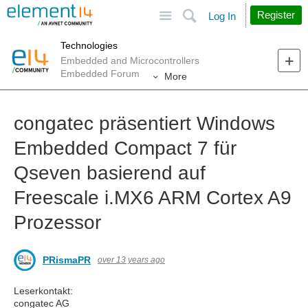
Site
Search
Register
Log In
Technologies
Embedded and Microcontrollers
Embedded Forum
More
congatec präsentiert Windows
Embedded Compact 7 für
Qseven basierend auf
Freescale i.MX6 ARM Cortex A9
Prozessor
PRismaPR
over 13 years ago
Leserkontakt:
congatec AG