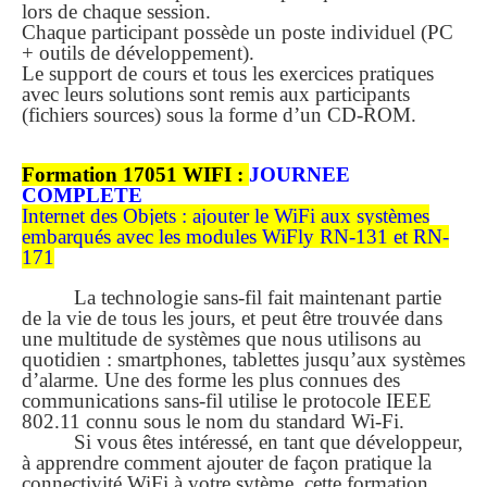
lors de chaque session.
Chaque participant possède un poste individuel (PC
+ outils de développement).
Le support de cours et tous les exercices pratiques
avec leurs solutions sont remis aux participants
(fichiers sources) sous la forme d’un CD-ROM.
Formation 17051 WIFI :
JOURNEE
COMPLETE
Internet des Objets : ajouter le WiFi aux systèmes
embarqués avec les modules WiFly RN-131 et RN-
171
La technologie sans-fil fait maintenant partie
de la vie de tous les jours, et peut être trouvée dans
une multitude de systèmes que nous utilisons au
quotidien : smartphones, tablettes jusqu’aux systèmes
d’alarme. Une des forme les plus connues des
communications sans-fil utilise le protocole IEEE
802.11 connu sous le nom du standard Wi-Fi.
Si vous êtes intéressé, en tant que développeur,
à apprendre comment ajouter de façon pratique la
connectivité WiFi à votre sytème, cette formation