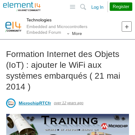
Site
Search
Register
Log In
Technologies
Embedded and Microcontrollers
Embedded Forum
More
Formation Internet des Objets
(IoT) : ajouter le WiFi aux
systèmes embarqués ( 21 mai
2014 )
MicrochipRTCfr
over 12 years ago