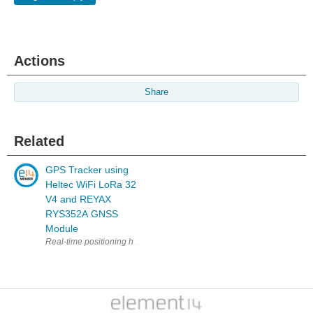
Actions
Share
Related
GPS Tracker using
Heltec WiFi LoRa 32
V4 and REYAX
RYS352A GNSS
Module
Real-time positioning has become a fundamental requirement in applica