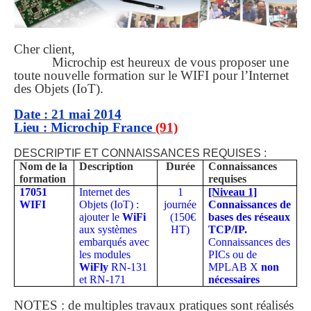
Cher client,
Microchip est heureux de vous proposer une
toute nouvelle formation sur le WIFI pour l’Internet
des Objets (IoT).
Date : 21 mai 2014
Lieu : Microchip France
(91)
DESCRIPTIF ET CONNAISSANCES REQUISES :
Nom de la
Description
Durée
Connaissances
formation
requises
17051
Internet des
1
[Niveau 1]
WIFI
Objets (IoT) :
journée
Connaissances de
ajouter le
WiFi
(150€
bases des réseaux
aux systèmes
HT)
TCP/IP.
embarqués avec
Connaissances des
les modules
PICs ou de
WiFly
RN-131
MPLAB X
non
et RN-171
nécessaires
NOTES : de multiples travaux pratiques sont réalisés