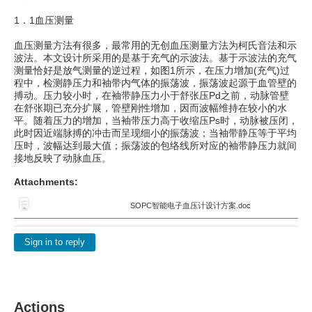
1．1血压测量
血压测量方法有很多，最常用的无创血压测量方法为柯氏音法和示
波法。本文设计所采用的是基于充气的示波法。基于示波法的充气
测量恰好是放气测量的逆过程，如图1所示，在压力增加(充气)过
程中，检测静压力和袖带内气体的振荡波，振荡波起源于血管壁的
搏动。压力较小时，在袖带静压力小于舒张压Pd之前，动脉管壁
在舒张期已充分扩展，管壁刚性增加，因而波幅维持在较小的水
平。随着压力的增加，当袖带压力高于收缩压Ps时，动脉被压闭，
此时因近端脉搏的冲击而呈现细小的振荡波；当袖带静压等于平均
压时，波幅达到最大值；振荡波的包络线所对应的袖带静压力就间
接地反映了动脉血压。
Attachments:
SOPC智能电子血压计设计方案.doc
Sign in to reply
Actions