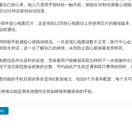
量自己的心率。病人只需用手指轻轻一触手机，便能在30秒内测量心律跳
在10分钟后获得短信回复。
fe的核心部件是心电图芯片，这是传统12导联心电图仪上所使用芯片的微缩
远程通信。
用特制手机捕捉心律跳动情况。一旦发现心电图读数不正常，医疗中心会
班医生对话，进一步了解自己的病情，从而防止因心脏病暴发而猝死。
电图信息作出及时的反馈，意味着用户能够就采取怎样的下一步措施作出
况下送往医院急诊抢救的次数、节约由此产生的交通和医疗费用的同时，
图功能的手机目前的售价是992新加坡元，包括6个月基本配套，每个月
司还将推出能监测其他慢性症状如哮喘和糖尿病的手机。
ply