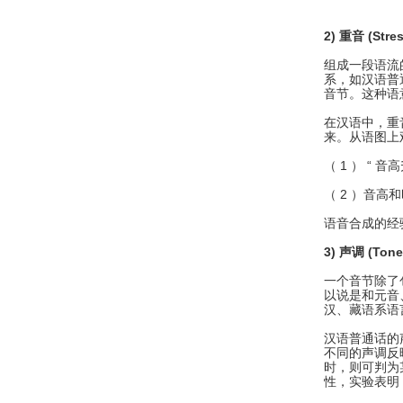
图 1
2)
重音
(Stre
组成一段语流
系，如汉语普通
音节。这种语意
在汉语中，重音对
来。从语图上
（ 1 ） “
（ 2 ）音
语音合成的经
3) 声调 (Tone 
一个音节除了
以说是和元音
汉、藏语系语
汉语普通话的
不同的声调反
时，则可判为
性，实验表明