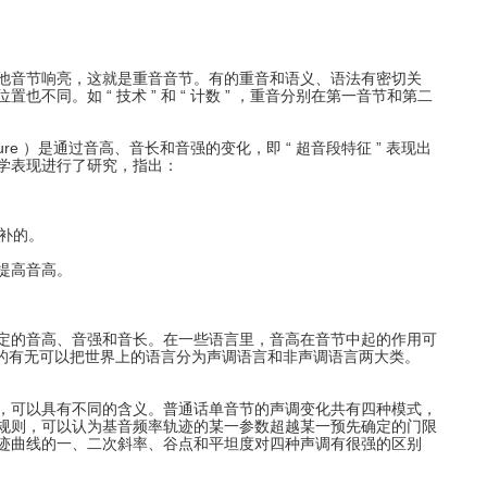
他音节响亮，这就是重音音节。有的重音和语义、语法有密切关
。如 “ 技术 ” 和 “ 计数 ” ，重音分别在第一音节和第二
ature ）是通过音高、音长和音强的变化，即 “ 超音段特征 ” 表现出
学表现进行了研究，指出：
补的。
提高音高。
定的音高、音强和音长。在一些语言里，音高在音节中起的作用可
声调的有无可以把世界上的语言分为声调语言和非声调语言两大类。
，可以具有不同的含义。普通话单音节的声调变化共有四种模式，
规则，可以认为基音频率轨迹的某一参数超越某一预先确定的门限
迹曲线的一、二次斜率、谷点和平坦度对四种声调有很强的区别