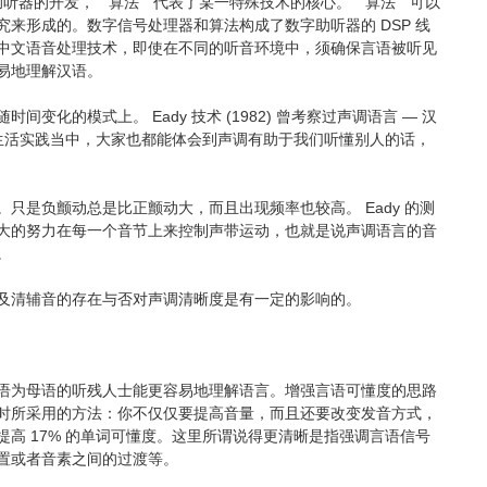
助听器的开发， “ 算法 ” 代表了某一特殊技术的核心。 “ 算法 ” 可以
来形成的。数字信号处理器和算法构成了数字助听器的 DSP 线
中文语音处理技术，即使在不同的听音环境中，须确保言语被听见
易地理解汉语。
的模式上。 Eady 技术 (1982) 曾考察过声调语言 — 汉
生活实践当中，大家也都能体会到声调有助于我们听懂别人的话，
是负颤动总是比正颤动大，而且出现频率也较高。 Eady 的测
大的努力在每一个音节上来控制声带运动，也就是说声调语言的音
。
及清辅音的存在与否对声调清晰度是有一定的影响的。
语为母语的听残人士能更容易地理解语言。增强言语可懂度的思路
时所采用的方法：你不仅仅要提高音量，而且还要改变发音方式，
高 17% 的单词可懂度。这里所谓说得更清晰是指强调言语信号
置或者音素之间的过渡等。