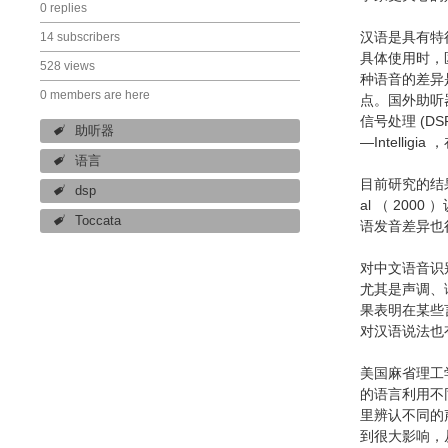
0 replies
汉语是具有特
14 subscribers
具体使用时，
528 views
种语音的差异
0 members are here
点。国外助听
信号处理 (
助听器
—Intell
语言
目前研究的结果
dsp
al （ 2
Toccata
语发音差异也
对中文语音识
尤其是声调、
果表明在某些
对汉语说法也
美国麻省理工
的语言利用不
里辨认不同的
到很大影响，