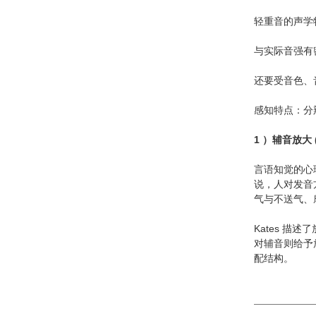
轻重音的声学
与实际音强有
还要受音色、
感知特点：分
1 ）辅音放大 (C
言语知觉的心
说，人对发音
气与不送气、
Kates 
对辅音则给予
配结构。