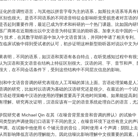
征化的音调性语言，与其他以拼音字母为主的语系，如斯拉夫语系等具有
区别也很大。是否不同语系的不同语音特征会影响听觉受损患者对言语的
是否起到重要作用，最近已成为学术和科研的一个热门课题。比如国内研
器厂商将在近期推出以中文语音为特征算法的助听器。加拿大在中国的一语音
DSP) 技术，在其数字助听器中加入中文语音算法，并同时申请了相关专
igia ，在临床试验中得到受试者的认可，初步证明这种新型助听器对说以中
表明，不同的语系，如汉语和英语有各自特点，在听觉感知过程中有很大差别。英
000 ）认为汉语和英文语音在结构上特征区别很大。汉语的词、字、音节和
很大，在不同会话条件下，受到这些结构中不同层次信息的影响。
别和中文语音音调的研究表现在人工耳蜗的算法上面。言语处理策略是人
语调的研究，比如对以语调为基础的汉语研究还是很少。在最近的一个试
言语处理策略中汉语的使用的理解度要高于其他时间策略。如果能提高刺
有理解。研究再次证明，汉语应该有一定的语音系统处理自己的语言，尤
学院研究者 Michael Qin 在其《在噪音背景发音和音调的辨认》的
同类型的声调使我们口语富于不同的意义，在噪音环境下这些有意义的声
声调。在试验中他使用 6 个辅元音的音位，同时使用 4 个声调：阴阳
从而影响降低言语的理解能力。因此信噪比影响理解中文很重要的因素。