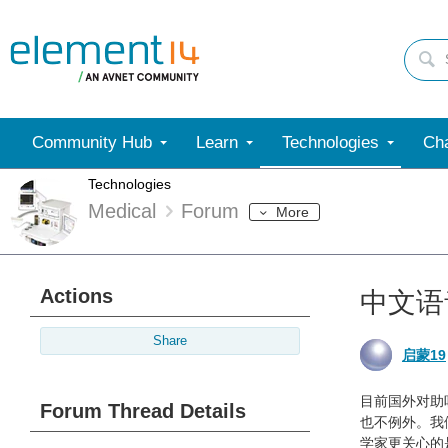
Community Hub
Learn
Technologies
Cha
Technologies
Medical
Forum
More
Actions
中文语
Share
启蒙19
目前国外对助
Forum Thread Details
也不例外。我
学家更关心的