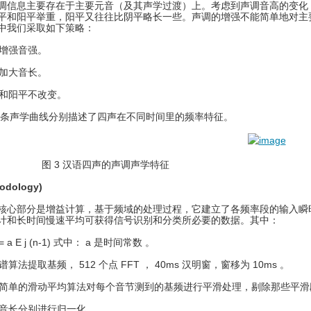
调信息主要存在于主要元音（及其声学过渡）上。考虑到声调音高的变化
平和阳平举重，阳平又往往比阴平略长一些。声调的增强不能简单地对主
中我们采取如下策略：
声增强音强。
声加大音长。
平和阳平不改变。
 4 条声学曲线分别描述了四声在不同时间里的频率特征。
 汉语四声的声调声学特征
odology)
核心部分是增益计算，基于频域的处理过程，它建立了各频率段的输入瞬
计和长时间慢速平均可获得信号识别和分类所必要的数据。其中：
n)= a E j (n-1) 式中： a 是时间常数 。
谱算法提取基频， 512 个点 FFT ， 40ms 汉明窗，窗移为 10ms 。
一个简单的滑动平均算法对每个音节测到的基频进行平滑处理，剔除那些平
和音长分别进行归一化。