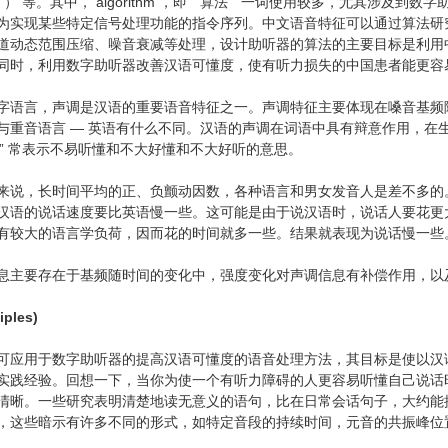
） 等。其中， algorithm ，即 “ 算法 ” 一词使用较多，尤其涉及到数字
为实现某些特定信号处理功能的指令序列。中文语音特征可以通过算法研究
道动态范围压缩、噪音衰减等处理，设计助听器的算法的主要目标是利用
同时，利用数字助听器改善汉语可懂度，使有听力损失的中国患者能更容
语言，声调是汉语的重要语音特征之一。声调特征主要体现在嗓音基频随时间变化
与重音语言 — 英语有什么不同。汉语的声调在词语中具有辩意作用，在
调 ” 常表示不易听懂和不大好懂和不大好听的意思。
来说，长时间平均的正、负颤动因数，各种语言和男女发音人是差不多的。只
汉语的说话速度要比英语慢一些。这可能是由于说汉语时，说话人要花更
有较大的语言学负荷，因而花的时间就多一些。结果就表现为说话慢一些
息主要存在于基频随时间的变化中，强度变化对声调信息有补偿作用，以
iples)
可应用于数字助听器的提高汉语可懂度的语音处理方法，其目标是使以汉
实践经验。回想一下，当你为使一个有听力障碍的人更容易听懂自己说话
清晰。一些研究表明清楚地读无意义的语句，比在日常会话句子，大约能提
，这些暗示有许多不同的形式，如特定音段的持续时间，元音的共振峰位