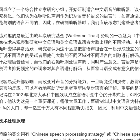
国成立了一个综合性专家研究小组，开始研制适合中文语音的助听器。该
究类似。他们认为在聆听以声调作为识别语音和语义的语言时，如普通话
是与别的语言不同的。因此，在研制助听器时，我们应该考虑到这些患者
兴趣的是最近由威耳康研究基金 (Wellcome Trust) 赞助的一
像技术来观察和研究中文母语和英文母语说话者大脑出现的不同活动。主
颞叶变得异常活跃，研究者认为这个区是把言语声组合在一起形成独立的
于说不同语言的受试者用他们大脑的不同区域对不同语言的刺激进行解码
叶处理语音信号，而他们的右颞叶则处理声调，同时产生意义。言语声是
说话者抑扬顿挫的声调来对其言语进行解码，从而将口语变成有意义的信
很容易受外部影响，而改变对声音的分辩能力。一旦听觉受到损伤，必需
语言的反应，可以有效地帮助听觉患者重新恢复对语言的理解。重要的是
记得在 2002 年北京大学和中国残联成立言语听觉中心的开幕式上，邓
响，他认为这是一个重要课题，需做大量工作，而研制出以中文语音为特
10 ％的人口，即一亿三千万人有不同程度听力损失，因此，利用中文语
技术处理原理
词有 “Chinese speech processing strategy” 或 “Chinese speech