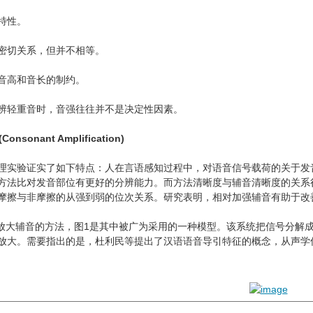
特性。
密切关系，但并不相等。
音高和音长的制约。
辨轻重音时，音强往往并不是决定性因素。
onsonant Amplification)
理实验证实了如下特点：人在言语感知过程中，对语音信号载荷的关于发
方法比对发音部位有更好的分辨能力。而方法清晰度与辅音清晰度的关系
摩擦与非摩擦的从强到弱的位次关系。研究表明，相对加强辅音有助于改
描述了放大辅音的方法，图1是其中被广为采用的一种模型。该系统把信号分
放大。需要指出的是，杜利民等提出了汉语语音导引特征的概念，从声学