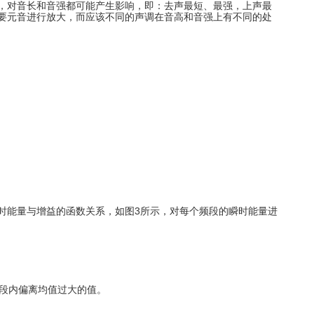
，对音长和音强都可能产生影响，即：去声最短、最强，上声最
要元音进行放大，而应该不同的声调在音高和音强上有不同的处
时能量与增益的函数关系，如图3所示，对每个频段的瞬时能量进
滑段内偏离均值过大的值。