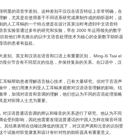
很明显的语音学差别。这种差别不仅仅在语言特征上非常明确，在
理解，尤其是在使用基于不同语系研究成果制作成的助听器时，这
制的人工耳蜗的一个特点便是在设计其算法时考虑到中文语音特
实验室通过多年的研究和实验，早在 2000 年运用领先的数字
利。目前他们率先推出的以中文语音处理技术为核心的全新数字助听器
文为母语的患者有益处。
文和汉语在语音和口语上有重要区别， Ming-Xi Tsai el
声、韵母分节含有不同层次的信息，并保持复杂的关系。在口语中，汉
工耳蜗帮助患者理解语言核心技术，已有大量研究。但对于言语声
验中，他们用澳大利亚人工耳蜗来观察对汉语语音理解的影响。结
激率，加强对语音和音调的理解，他们也认为不同的言语处理策略
其是对听障人士尤为重要。
试验中，对汉语普通话音调的辨认和噪音的关系进行了研究。他认为不同
调会受到影响，因此他需要发现说普通话的中国人怎样在噪音环境
上去。其结果表明在信噪比降低的情况下，对汉语声调和元音的识别受
这个试验对听觉康复和设计有针对性的助听器具有重要意义。