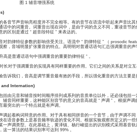
 辅音增强系统
ss)
的各音节声音响亮程度并不完全相等。有的音节在语流中听起来声音比其
话中的词重音。词重音出现在词中，是由于词的含义不同，重读音节的位置也不同
的区别是通过 “ 超音段特征 ” 来表达的。
韵律特征参数的影响倍受关注。语流中 “ 韵律特征 ” （ prosodic fe
观察，音域明显扩张重音的特点。高明明对普通话语句汇总强调重音的声
 音高升高是普通话语句中强调重音的重要韵律特征 ” 。
高和时长对于强调重音的实现具有同样重要的作用。它们之间的关系是对立互
验告诉我们，音高是调节重音最有效的手段，所以强化重音的方法主要是
and Internation)
包括由元音和辅音按时间顺序排列成系列的音质单位以外，还必须包括一
、辅音同样重要，这种能区别音节的意义的音高就是 “ 声调 ” 。根据
言最突出的一个特点就是有声调。
声调起着构词辩意的作用。对于具有相同拼音的一个音节，由于声调不同
映在语音参数上是基音频率轨迹的变化不同。根据实验观察所定义的一些
某一声调类型。在此基础上，黄泽镇、杨行峻提出的识别模式采用基音轨
，这一算法的结果识别率可达到 99% 。