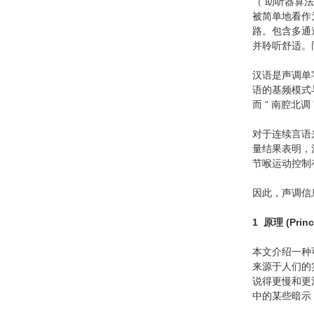
（ 助听器算法 
被简单地看作
路。包含多通
并聆听舒适。
汉语是声调单字
语的基频模式
而 “ 南腔北
对于连续言语
量结果表明，
节喉运动控制
因此，声调信
1
原理
(Princ
本文介绍一种
来源于人们的
说得更慢和更
中的某些暗示