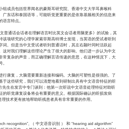
小组成员包括世界闻名的豪斯耳研究院、香港中文大学耳鼻喉科
、广东话和泰国语等，可能听觉更重要的是依靠基频相关的信息来
的语言特点。
项题为《中文普通话会话者在理解语言时比英文会话者用脑更多》的试验，其
持该项研究的心理学家索菲斯高特博士发现，当英语的受试者听到
字词。但是当中文受试者听到普通话时，其左右颞叶同时活跃起
。这对我们理解这些理论产生了很大的影响。他们进一步认为中文
非常复杂的声音，而正确理解言语传递的意思，在这种情况下，大
号。
进行康复，大脑需要重新连接和编码。大脑的可塑性是很强的。了
基于这些研究，我们可以清楚地看到研制出具有中文语音特征的听
朴方先生在发言中专门谈到：他第一次听说中文语音处理特征对助听
征的听觉康复设备将会有重要的意义。根据国际确认的听损发病
音处理技术更有效地帮助听残患者具有非常重要的作用。
 recognition”, （ 中文语音识别 ） 和 “hearing aid algorithm”