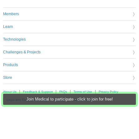
Members
Learn
Technologies
Challenges & Projects
Products
Store
About Us
Feedback & Support
FAQs
Terms of Use
Privacy Policy
Join Medical to participate - click to join for free!
Legal and Copyright Notices
Sitemap
Cookie Settings
An Avnet Company © 2026 Premier Farnell Limited. All Rights Reserved.