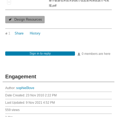
基于数据仓库技术的医疗信息查询系统设计与实
现.pdf
Design Resources
1
Share
History
Sign in to reply
0 members are here
Engagement
Author:
sophie0love
Date Created:
23 Nov 2010 2:22 PM
Last Updated:
9 Nov 2021 4:52 PM
559 views