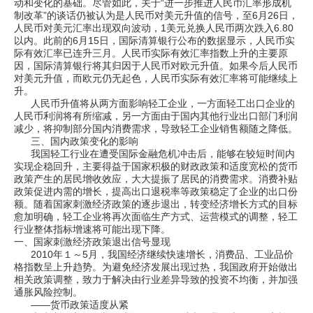
动和变化的基础。尽管如此，关于“进一步推进人民币汇率形成机
制改革”的谈话仍被认为是人民币对美元升值的信号，至6月26日，
人民币对美元汇率出现双向波动，1美元兑换人民币两次跌入6.80
以内。此前的6月15日，国际清算银行公布的数据显示，人民币实
际有效汇率已连升三月。人民币实际有效汇率指数上升的主要原
因，国际清算银行将其归因于人民币对欧元升值。如果今后人民币
对美元升值，而欧元仍无起色，人民币实际有效汇率将可能继续上
升。
人民币升值将从两方面影响轻工企业，一方面轻工出口企业的
人民币利润将有所缩减，另一方面由于国内其他行业出口部门利润
减少，将抑制部分国内消费需求，导致轻工企业销售额随之降低。
三、国内政策变化的影响
我国轻工行业在遭受国际金融危机冲击后，能够在较短时间内
实现企稳回升，主要得益于国家积极的财政政策和适度宽松的货币
政策产生的居民增收效应，大大提振了居民的消费需求。消费补贴
政策促进内需的增长，提高出口退税率等政策稳定了企业的出口份
额。随着国家刺激经济政策的逐步退出，转变经济增长方式的目标
愈加明确，轻工企业将再次面临生产方式、运营模式的调整，轻工
行业整体指标增速将可能出现下降。
一、国家刺激经济政策退出信号显现
2010年１～5月，我国经济继续快速增长，消费品、工业品价
格指数呈上升趋势。为避免经济发展出现过热，我国政府开始做出
相关政策调整，致力于解决由行业差异导致的投资不均衡，并加强
通胀风险控制。
——货币政策适度从紧