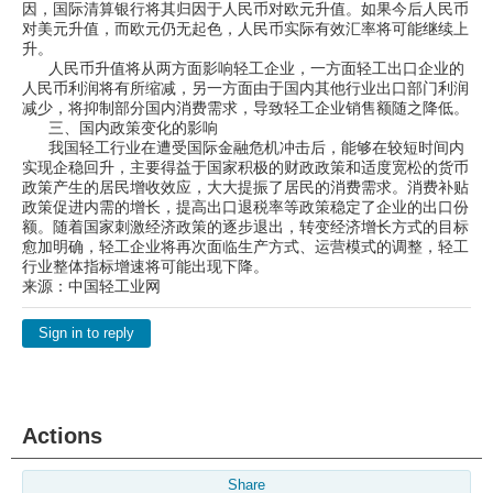
因，国际清算银行将其归因于人民币对欧元升值。如果今后人民币
对美元升值，而欧元仍无起色，人民币实际有效汇率将可能继续上
升。
人民币升值将从两方面影响轻工企业，一方面轻工出口企业的
人民币利润将有所缩减，另一方面由于国内其他行业出口部门利润
减少，将抑制部分国内消费需求，导致轻工企业销售额随之降低。
三、国内政策变化的影响
我国轻工行业在遭受国际金融危机冲击后，能够在较短时间内
实现企稳回升，主要得益于国家积极的财政政策和适度宽松的货币
政策产生的居民增收效应，大大提振了居民的消费需求。消费补贴
政策促进内需的增长，提高出口退税率等政策稳定了企业的出口份
额。随着国家刺激经济政策的逐步退出，转变经济增长方式的目标
愈加明确，轻工企业将再次面临生产方式、运营模式的调整，轻工
行业整体指标增速将可能出现下降。
来源：中国轻工业网
Sign in to reply
Actions
Share