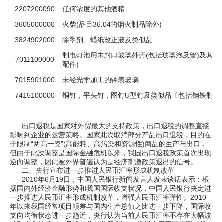
2207200090
任何浓度的其他酒精
3605000000
火柴(品目36.04的烟火制品除外)
3824902000
除墨剂、蜡纸改正液及类似品
制电灯泡用未封口玻璃外壳(包括玻璃泡及管)及其玻
7011100000
配件)
7015901000
未经光学加工的钟表玻璃
7415100000
铜钉，平头钉，图钉U型钉及类似品〔包括钢铁制带
出口退税是国家对外贸最大的支持政策，出口退税的调整直接
影响到企业的运营策略。国家此次取消部分产品出口退税，目的在
于限制“两高一资”(高能耗、高污染和资源性)商品的生产与出口，
但由于此次调整是国际金融危机以来，我国出口退税政策首次出现
逆向调整，因此被外界普遍认为是经济刺激政策退出的信号。
二、央行宣布进一步推进人民币汇率形成机制改革
2010年6月19日，中国人民银行新闻发言人发表谈话表示：根
据国内外经济金融形势和我国国际收支状况，中国人民银行决定进
一步推进人民币汇率形成机制改革，增强人民币汇率弹性。2010
年以来我国经常项目顺差与国内生产总值之比进一步下降，国际收
支向均衡状态进一步趋近，央行认为当前人民币汇率不存在大幅波