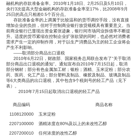
融机构的存款准备金率。2010年1月18日、2月25日及5月10日，
央行3次提高大型金融机构的存款准备金率至17%，比2008年9月
25日的高点只相差0.5个百分点。
存款准备金率的上调属于比较温和的货币调控手段，没有直接
增加企业的负担，但对于控制商业银行放贷规模具有重要意义。当
前商业银行已显现出资金紧张迹象，银行间市场同业拆借率不断提
升。适度的货币紧缩在控制企业扩张欲望的同时，也必然对消费者
需求产生一定的抑制作用，对于以生产消费品为主的轻工企业将会
产生不利影响。
——取消部分商品出口退税
2010年6月22日，财政部、国家税务总局联合发布了“关于取消
部分商品出口退税的通知”。通知宣布自2010年7月15日起，取消
部分钢材；部分有色金属加工材；银粉；酒精、玉米淀粉；部分农
药、医药、化工产品；部分塑料及制品、橡胶及制品、玻璃及制品
等6大类商品的出口退税，其中包含9个税则号的轻工产品（见下
表）。
2010年7月15日起取消出口退税的轻工产品
商品编码
商品名称
1108120000
玉米淀粉
2207100000
酒精浓度在80%及以上的未改性乙醇
2207200010
任何浓度的改性乙醇