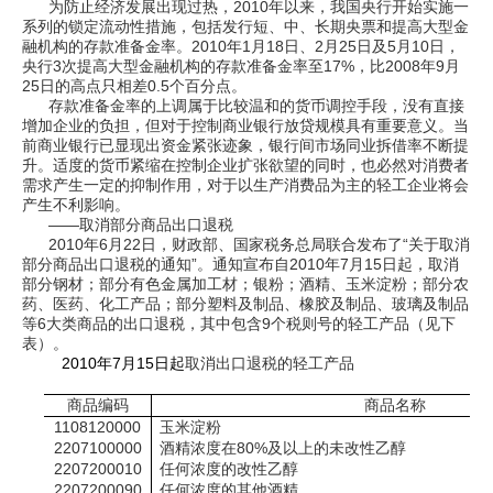
为防止经济发展出现过热，2010年以来，我国央行开始实施一
系列的锁定流动性措施，包括发行短、中、长期央票和提高大型金
融机构的存款准备金率。2010年1月18日、2月25日及5月10日，
央行3次提高大型金融机构的存款准备金率至17%，比2008年9月
25日的高点只相差0.5个百分点。
存款准备金率的上调属于比较温和的货币调控手段，没有直接
增加企业的负担，但对于控制商业银行放贷规模具有重要意义。当
前商业银行已显现出资金紧张迹象，银行间市场同业拆借率不断提
升。适度的货币紧缩在控制企业扩张欲望的同时，也必然对消费者
需求产生一定的抑制作用，对于以生产消费品为主的轻工企业将会
产生不利影响。
——取消部分商品出口退税
2010年6月22日，财政部、国家税务总局联合发布了“关于取消
部分商品出口退税的通知”。通知宣布自2010年7月15日起，取消
部分钢材；部分有色金属加工材；银粉；酒精、玉米淀粉；部分农
药、医药、化工产品；部分塑料及制品、橡胶及制品、玻璃及制品
等6大类商品的出口退税，其中包含9个税则号的轻工产品（见下
表）。
2010
年
7
月
15
日起
取消出口退税的轻工产品
商品编码
商品名称
1108120000
玉米淀粉
2207100000
酒精浓度在
80%
及以上的未改性乙醇
2207200010
任何浓度的改性乙醇
2207200090
任何浓度的其他酒精