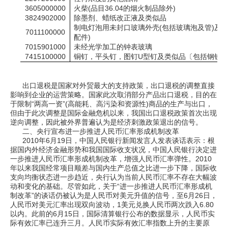
3605000000
火柴
(
品目
36.04
的烟火制品除外
)
3824902000
除墨剂、蜡纸改正液及类似品
制电灯泡用未封口玻璃外壳
(
包括玻璃泡及管
)
及
7011100000
配件
)
7015901000
未经光学加工的钟表玻璃
7415100000
铜钉，平头钉，图钉
U
型钉及类似品〔包括钢铁
出口退税是国家对外贸最大的支持政策，出口退税的调整直接
影响到企业的运营策略。国家此次取消部分产品出口退税，目的在
于限制“两高一资”(高能耗、高污染和资源性)商品的生产与出口，
但由于此次调整是国际金融危机以来，我国出口退税政策首次出现
逆向调整，因此被外界普遍认为是经济刺激政策退出的信号。
二、央行宣布进一步推进人民币汇率形成机制改革
2010年6月19日，中国人民银行新闻发言人发表谈话表示：根
据国内外经济金融形势和我国国际收支状况，中国人民银行决定进
一步推进人民币汇率形成机制改革，增强人民币汇率弹性。2010
年以来我国经常项目顺差与国内生产总值之比进一步下降，国际收
支向均衡状态进一步趋近，央行认为当前人民币汇率不存在大幅波
动和变化的基础。尽管如此，关于“进一步推进人民币汇率形成机
制改革”的谈话仍被认为是人民币对美元升值的信号，至6月26日，
人民币对美元汇率出现双向波动，1美元兑换人民币两次跌入6.80
以内。此前的6月15日，国际清算银行公布的数据显示，人民币实
际有效汇率已连升三月。人民币实际有效汇率指数上升的主要原