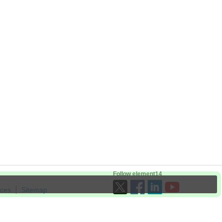
Follow element14
ices
Sitemap