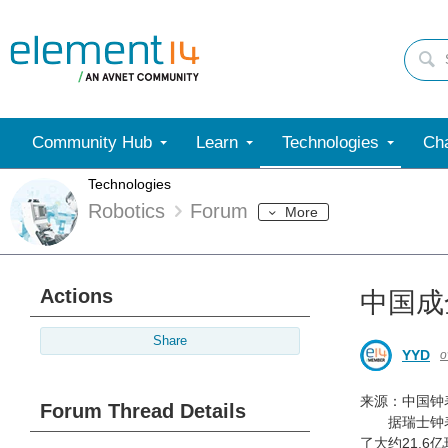
Community Hub
Learn
Technologies
Cha
Technologies
Robotics
Forum
More
Actions
中国成
Share
YYD
o
来源：中国钟
Forum Thread Details
据瑞士钟表业
了大约21.