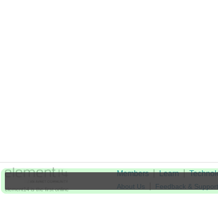
Members
Learn
Technol
About Us
Feedback & Suppor
element14 is the first online
community specifically for
Cookie Settings
engineers. Connect with your
peers and get expert answers to