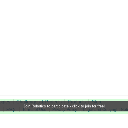
ogies
Challenges & Projects
Products
Store
Join Robotics to participate - click to join for free!
t
FAQs
Terms of Use
Privacy Policy
Legal and Copyright Not