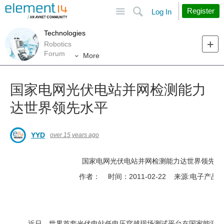
Site
Search
Register
Log In
Technologies
Robotics
Forum
More
国家电网光伏电站并网检测能力
达世界领先水平
YYD
over 15 years ago
国家电网光伏电站并网检测能力达世界领先水
作者： 时间：2011-02-22 来源:电子产品
近日，世界首套光伏电站低电压穿越现场测试平台在国家能源太阳