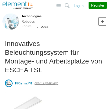
Site
Search
Register
Log In
Technologies
Robotics
Forum
More
Innovatives
Beleuchtungssystem für
Montage- und Arbeitsplätze von
ESCHA TSL
PRismaPR
over 14 years ago