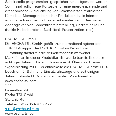
Schnittstelle programmiert, gespeichert und abgerufen werden.
Somit sind völlig neue Konzepte für eine energiesparende und
ergonomische Ausleuchtung von Arbeitsplätzen realisierbar.
Komplette Montagereihen einer Produktionshalle können
automatisch und zentral gesteuert werden (zum Beispiel in
Abhängigkeit von Sonnenlichteinstrahlung, Uhrzeit, helle und
dunkle Hallenbereiche, Nachtlicht, Pausenzeiten, etc.).
ESCHA TSL GmbH
Die ESCHA TSL GmbH gehört zur international agierenden
TURCK-Gruppe. Die ESCHA TSL ist im Bereich der
Türöffnungstaster für die Verkehrstechnik weltweiter
Marktführer. In dieser Produktfamilie wurde bereits Ende der
achtziger Jahre LED-Technik eingesetzt. Über das Thema
Signalisierung mit LEDs entwickelte die ESCHA TSL erste LED-
Leuchten für Bahn und Einsatzfahrzeuge und seit einigen
Jahren robuste LED-Lösungen für den Maschinenbau.
www.escha-tsl.com.
* * *
Leser-Kontakt:
Escha TSL GmbH
Stefanie Ruf
Telefon: +49-2353-709 6477
s.ruf@escha-tsl.com
www.escha-tsl.com