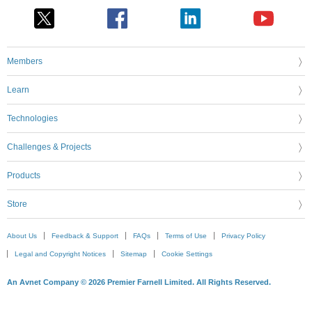
Members
Learn
Technologies
Challenges & Projects
Products
Store
About Us
Feedback & Support
FAQs
Terms of Use
Privacy Policy
Legal and Copyright Notices
Sitemap
Cookie Settings
An Avnet Company © 2026 Premier Farnell Limited. All Rights Reserved.