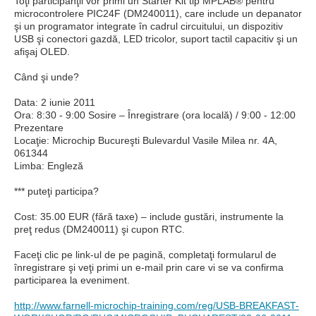
Toţi participanţii vor primi un Starter Kit tip MPLAB® pentru
microcontrolere PIC24F (DM240011), care include un depanator
şi un programator integrate în cadrul circuitului, un dispozitiv
USB şi conectori gazdă, LED tricolor, suport tactil capacitiv şi un
afişaj OLED.
Când şi unde?
Data: 2 iunie 2011
Ora: 8:30 - 9:00 Sosire – Înregistrare (ora locală) / 9:00 - 12:00
Prezentare
Locaţie: Microchip Bucureşti Bulevardul Vasile Milea nr. 4A,
061344
Limba: Engleză
*** puteţi participa?
Cost: 35.00 EUR (fără taxe) – include gustări, instrumente la
preţ redus (DM240011) şi cupon RTC.
Faceţi clic pe link-ul de pe pagină, completaţi formularul de
înregistrare şi veţi primi un e-mail prin care vi se va confirma
participarea la eveniment.
http://www.farnell-microchip-training.com/reg/USB-BREAKFAST-