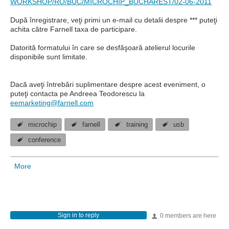
WORKSHOP/RO/BUC/MICROCHIP_BUCHAREST/02-06-2011
După înregistrare, veţi primi un e-mail cu detalii despre *** puteţi
achita către Farnell taxa de participare.
Datorită formatului în care se desfăşoară atelierul locurile
disponibile sunt limitate.
Dacă aveţi întrebări suplimentare despre acest eveniment, o
puteţi contacta pe Andreea Teodorescu la
eemarketing@farnell.com
microchip
farnell
training
usb
conference
More
Sign in to reply
0 members are here