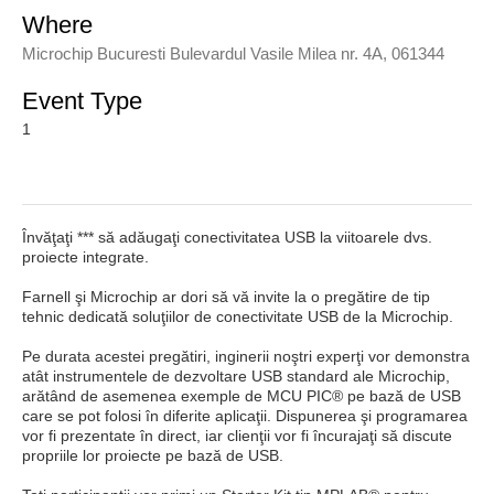
Where
Microchip Bucuresti Bulevardul Vasile Milea nr. 4A, 061344
Event Type
1
Învăţaţi *** să adăugaţi conectivitatea USB la viitoarele dvs.
proiecte integrate.
Farnell şi Microchip ar dori să vă invite la o pregătire de tip
tehnic dedicată soluţiilor de conectivitate USB de la Microchip.
Pe durata acestei pregătiri, inginerii noştri experţi vor demonstra
atât instrumentele de dezvoltare USB standard ale Microchip,
arătând de asemenea exemple de MCU PIC® pe bază de USB
care se pot folosi în diferite aplicaţii. Dispunerea şi programarea
vor fi prezentate în direct, iar clienţii vor fi încurajaţi să discute
propriile lor proiecte pe bază de USB.