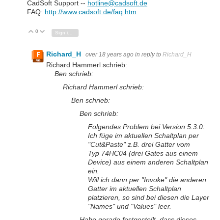
CadSoft Support --
hotline@cadsoft.de
FAQ:
http://www.cadsoft.de/faq.htm
0
Vote Up
Vote Down
Sign in to reply
Richard_H
over 18 years ago
in reply to
Richard_H
Richard Hammerl schrieb:
Ben schrieb:
Richard Hammerl schrieb:
Ben schrieb:
Ben schrieb:
Folgendes Problem bei Version 5.3.0:
Ich füge im aktuellen Schaltplan per
"Cut&Paste" z.B. drei Gatter vom
Typ 74HC04 (drei Gates aus einem
Device) aus einem anderen Schaltplan
ein.
Will ich dann per "Invoke" die anderen
Gatter im aktuellen Schaltplan
platzieren, so sind bei diesen die Layer
"Names" und "Values" leer.
Habe gerade festgestellt, dass dieses