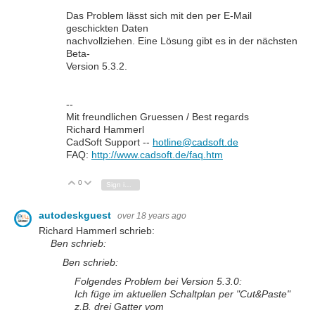
Das Problem lässt sich mit den per E-Mail
geschickten Daten
nachvollziehen. Eine Lösung gibt es in der nächsten
Beta-
Version 5.3.2.
--
Mit freundlichen Gruessen / Best regards
Richard Hammerl
CadSoft Support --
hotline@cadsoft.de
FAQ:
http://www.cadsoft.de/faq.htm
0
Vote Up
Vote Down
Sign in to reply
autodeskguest
over 18 years ago
Richard Hammerl schrieb:
Ben schrieb:
Ben schrieb:
Folgendes Problem bei Version 5.3.0:
Ich füge im aktuellen Schaltplan per "Cut&Paste"
z.B. drei Gatter vom