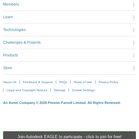
Members
Learn
Technologies
Challenges & Projects
Products
Store
About Us
Feedback & Support
FAQs
Terms of Use
Privacy Policy
Legal and Copyright Notices
Sitemap
Cookie Settings
An Avnet Company © 2026 Premier Farnell Limited. All Rights Reserved.
Join Autodesk EAGLE to participate - click to join for free!