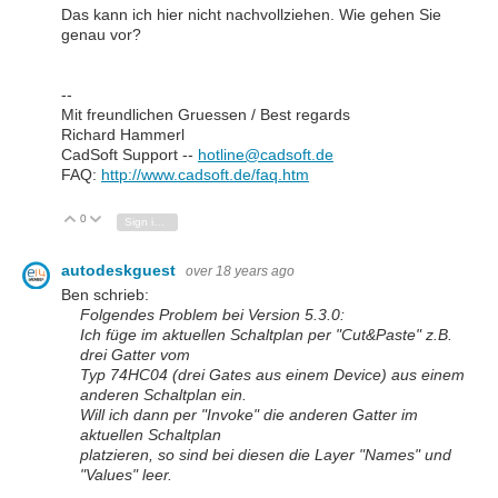
Das kann ich hier nicht nachvollziehen. Wie gehen Sie
genau vor?
--
Mit freundlichen Gruessen / Best regards
Richard Hammerl
CadSoft Support --
hotline@cadsoft.de
FAQ:
http://www.cadsoft.de/faq.htm
0
Vote Up
Vote Down
Sign in to reply
autodeskguest
over 18 years ago
Ben schrieb:
Folgendes Problem bei Version 5.3.0:
Ich füge im aktuellen Schaltplan per "Cut&Paste" z.B.
drei Gatter vom
Typ 74HC04 (drei Gates aus einem Device) aus einem
anderen Schaltplan ein.
Will ich dann per "Invoke" die anderen Gatter im
aktuellen Schaltplan
platzieren, so sind bei diesen die Layer "Names" und
"Values" leer.