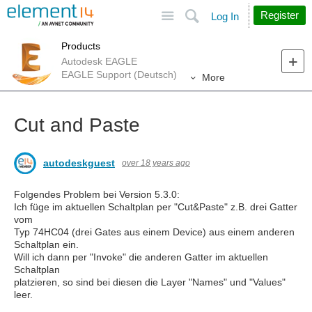
Site
Search
Register
Log In
Products
Autodesk EAGLE
EAGLE Support (Deutsch)
More
Cut and Paste
autodeskguest
over 18 years ago
Folgendes Problem bei Version 5.3.0:
Ich füge im aktuellen Schaltplan per "Cut&Paste" z.B. drei Gatter
vom
Typ 74HC04 (drei Gates aus einem Device) aus einem anderen
Schaltplan ein.
Will ich dann per "Invoke" die anderen Gatter im aktuellen
Schaltplan
platzieren, so sind bei diesen die Layer "Names" und "Values"
leer.