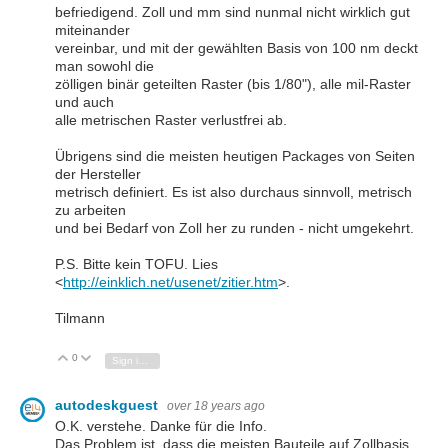
befriedigend. Zoll und mm sind nunmal nicht wirklich gut
miteinander
vereinbar, und mit der gewählten Basis von 100 nm deckt
man sowohl die
zölligen binär geteilten Raster (bis 1/80"), alle mil-Raster
und auch
alle metrischen Raster verlustfrei ab.
Übrigens sind die meisten heutigen Packages von Seiten
der Hersteller
metrisch definiert. Es ist also durchaus sinnvoll, metrisch
zu arbeiten
und bei Bedarf von Zoll her zu runden - nicht umgekehrt.
P.S. Bitte kein TOFU. Lies
<
http://einklich.net/usenet/zitier.htm
>.
Tilmann
0
Vote Up
Vote Down
Sign in to reply
autodeskguest
over 18 years ago
O.K. verstehe. Danke für die Info.
Das Problem ist, dass die meisten Bauteile auf Zollbasis