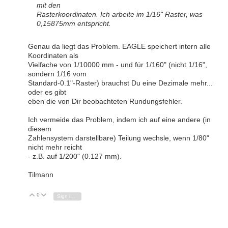
mit den
Rasterkoordinaten. Ich arbeite im 1/16" Raster, was
0,15875mm entspricht.
Genau da liegt das Problem. EAGLE speichert intern alle
Koordinaten als
Vielfache von 1/10000 mm - und für 1/160" (nicht 1/16",
sondern 1/16 vom
Standard-0.1"-Raster) brauchst Du eine Dezimale mehr...
oder es gibt
eben die von Dir beobachteten Rundungsfehler.
Ich vermeide das Problem, indem ich auf eine andere (in
diesem
Zahlensystem darstellbare) Teilung wechsle, wenn 1/80"
nicht mehr reicht
- z.B. auf 1/200" (0.127 mm).
Tilmann
0
Vote Up
Vote Down
Sign in to reply