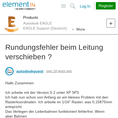
Site
Search
Register
Log In
Products
Autodesk EAGLE
EAGLE Support (Deutsch)
More
Rundungsfehler beim Leitung
verschieben ?
autodeskguest
over 18 years ago
Hallo Zusammen
Ich arbeite mit der Version 5.2 unter XP SP3.
Ich hab nun schon von Anfang an ein kleines Problem mit den
Rasterkoordinaten. Ich arbeite im 1/16" Raster, was 0,15875mm
entspricht.
Das Verlegen der Leiterbahnen funktioniert fehlerfrei. Wenn
aber Bahnen