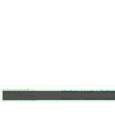
Members
Learn
Technol
About Us
Feedback & Suppor
element14 is the first online
community specifically for
Cookie Settings
engineers. Connect with your
peers and get expert answers to