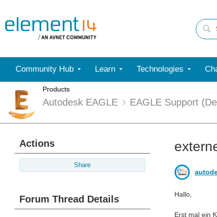
Community Hub
Learn
Technologies
Cha
Products
Autodesk EAGLE
EAGLE Support (De
Actions
extern
Share
autod
Hallo,
Forum Thread Details
Erst mal ein 