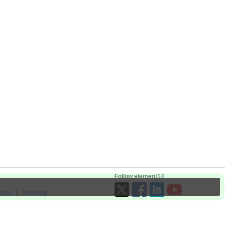
Follow element14
ices
Sitemap