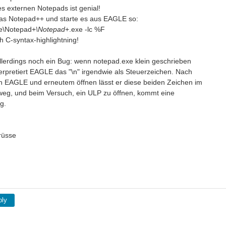
s externen Notepads ist genial!
das Notepad++ und starte es aus EAGLE so:
e\Notepad+
\Notepad
+.exe -lc %F
h C-syntax-highlightning!
 allerdings noch ein Bug: wenn notepad.exe klein geschrieben
terpretiert EAGLE das "\n" irgendwie als Steuerzeichen. Nach
n EAGLE und erneutem öffnen lässt er diese beiden Zeichen im
weg, und beim Versuch, ein ULP zu öffnen, kommt eine
g.
rüsse
ply