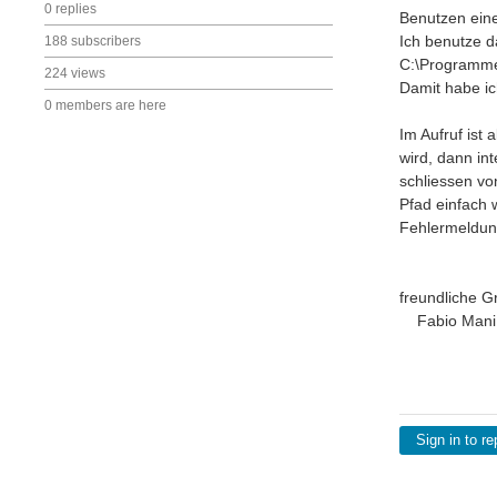
0 replies
Benutzen eine
Ich benutze 
188 subscribers
C:\Programm
224 views
Damit habe ic
0 members are here
Im Aufruf ist
wird, dann in
schliessen vo
Pfad einfach 
Fehlermeldun
freundliche G
Fabio Mani
Sign in to re