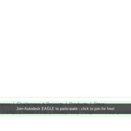
ogies
Challenges & Projects
Products
Store
Join Autodesk EAGLE to participate - click to join for free!
t
FAQs
Terms of Use
Privacy Policy
Legal and Copyright Not