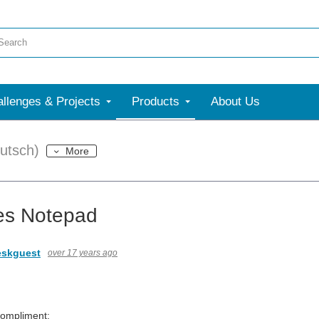
llenges & Projects
Products
About Us
utsch)
More
es Notepad
eskguest
over 17 years ago
Kompliment: