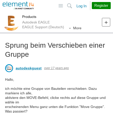
Site
Search
Register
Log In
Products
Autodesk EAGLE
EAGLE Support (Deutsch)
More
Sprung beim Verschieben einer
Gruppe
autodeskguest
over 17 years ago
Hallo,
ich möchte eine Gruppe von Bauteilen verschieben. Dazu
markiere ich alle,
aktiviere den MOVE-Befehl, clicke rechts auf diese Gruppe und
wähle im
erscheinenden Menu ganz unten die Funktion "Move Gruppe".
Was passiert?