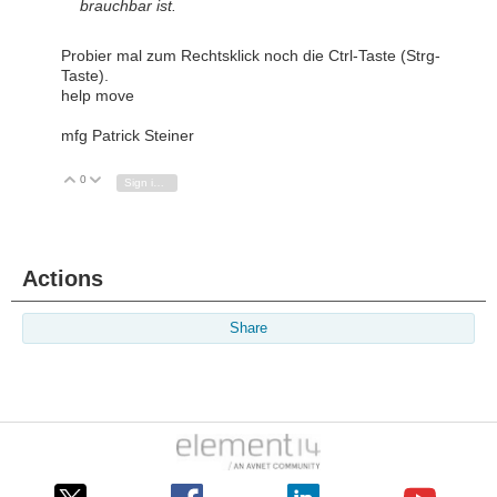
brauchbar ist.
Probier mal zum Rechtsklick noch die Ctrl-Taste (Strg-
Taste).
help move
mfg Patrick Steiner
0
Vote Up
Vote Down
Sign in to reply
Actions
Share