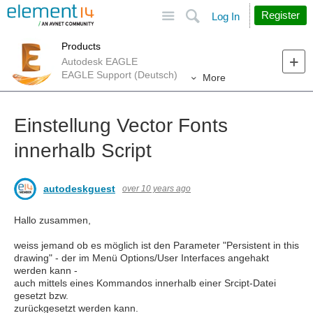
Site
Search
Register
Log In
Products
Autodesk EAGLE
EAGLE Support (Deutsch)
More
Einstellung Vector Fonts
innerhalb Script
autodeskguest
over 10 years ago
Hallo zusammen,
weiss jemand ob es möglich ist den Parameter "Persistent in this
drawing" - der im Menü Options/User Interfaces angehakt
werden kann -
auch mittels eines Kommandos innerhalb einer Srcipt-Datei
gesetzt bzw.
zurückgesetzt werden kann.