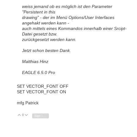
weiss jemand ob es möglich ist den Parameter
"Persistent in this
drawing" - der im Menü Options/User Interfaces
angehakt werden kann -
auch mittels eines Kommandos innerhalb einer Srcipt-
Datei gesetzt bzw.
zurückgesetzt werden kann.
Jetzt schon besten Dank.
Matthias Hinz
EAGLE 6.5.0 Pro
SET VECTOR_FONT OFF
SET VECTOR_FONT ON
mfg Patrick
0
Vote Up
Vote Down
Sign in to reply