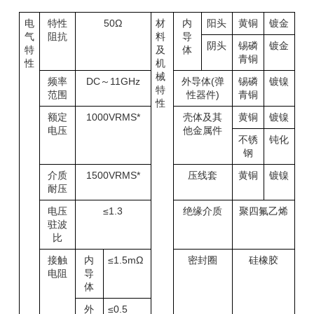
电
特性
50Ω
材
内
阳头
黄铜
镀金
气
阻抗
料
导
阴头
锡磷
镀金
特
及
体
青铜
性
机
械
频率
DC～11GHz
外导体(弹
锡磷
镀镍
特
范围
性器件)
青铜
性
额定
1000VRMS*
壳体及其
黄铜
镀镍
电压
他金属件
不锈
钝化
钢
介质
1500VRMS*
压线套
黄铜
镀镍
耐压
电压
≤1.3
绝缘介质
聚四氟乙烯
驻波
比
接触
内
≤1.5mΩ
密封圈
硅橡胶
电阻
导
体
外
≤0.5