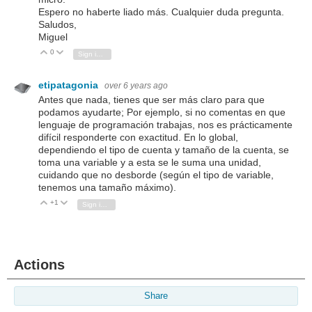
Espero no haberte liado más. Cualquier duda pregunta.
Saludos,
Miguel
0
Vote Up
Vote Down
Sign in to reply
etipatagonia
over 6 years ago
Antes que nada, tienes que ser más claro para que
podamos ayudarte; Por ejemplo, si no comentas en que
lenguaje de programación trabajas, nos es prácticamente
difícil responderte con exactitud. En lo global,
dependiendo el tipo de cuenta y tamaño de la cuenta, se
toma una variable y a esta se le suma una unidad,
cuidando que no desborde (según el tipo de variable,
tenemos una tamaño máximo).
+1
Vote Up
Vote Down
Sign in to reply
Actions
Share