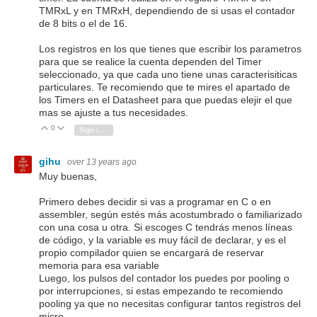
TMRxL y en TMRxH, dependiendo de si usas el contador
de 8 bits o el de 16.
Los registros en los que tienes que escribir los parametros
para que se realice la cuenta dependen del Timer
seleccionado, ya que cada uno tiene unas caracterisiticas
particulares. Te recomiendo que te mires el apartado de
los Timers en el Datasheet para que puedas elejir el que
mas se ajuste a tus necesidades.
0
Vote Up
Vote Down
Sign in to reply
gihu
over 13 years ago
Muy buenas,
Primero debes decidir si vas a programar en C o en
assembler, según estés más acostumbrado o familiarizado
con una cosa u otra. Si escoges C tendrás menos líneas
de código, y la variable es muy fácil de declarar, y es el
propio compilador quien se encargará de reservar
memoria para esa variable
Luego, los pulsos del contador los puedes por pooling o
por interrupciones, si estas empezando te recomiendo
pooling ya que no necesitas configurar tantos registros del
micro.