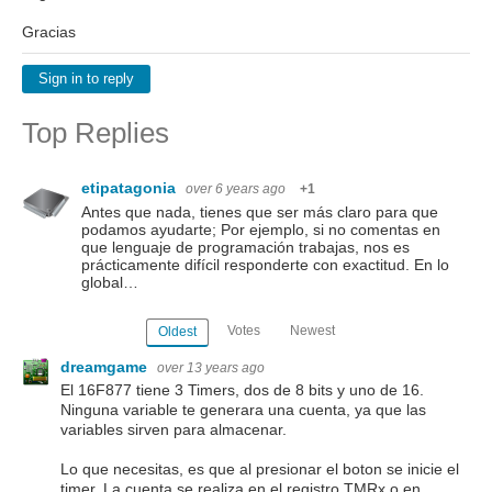
Gracias
Sign in to reply
Top Replies
etipatagonia
over 6 years ago
+1
Antes que nada, tienes que ser más claro para que
podamos ayudarte; Por ejemplo, si no comentas en
que lenguaje de programación trabajas, nos es
prácticamente difícil responderte con exactitud. En lo
global…
Votes
Newest
Oldest
dreamgame
over 13 years ago
El 16F877 tiene 3 Timers, dos de 8 bits y uno de 16.
Ninguna variable te generara una cuenta, ya que las
variables sirven para almacenar.
Lo que necesitas, es que al presionar el boton se inicie el
timer. La cuenta se realiza en el registro TMRx o en