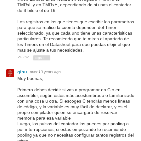
TMRxL y en TMRxH, dependiendo de si usas el contador
de 8 bits o el de 16.
Los registros en los que tienes que escribir los parametros
para que se realice la cuenta dependen del Timer
seleccionado, ya que cada uno tiene unas caracterisiticas
particulares. Te recomiendo que te mires el apartado de
los Timers en el Datasheet para que puedas elejir el que
mas se ajuste a tus necesidades.
0
Vote Up
Vote Down
Sign in to reply
gihu
over 13 years ago
Muy buenas,
Primero debes decidir si vas a programar en C o en
assembler, según estés más acostumbrado o familiarizado
con una cosa u otra. Si escoges C tendrás menos líneas
de código, y la variable es muy fácil de declarar, y es el
propio compilador quien se encargará de reservar
memoria para esa variable
Luego, los pulsos del contador los puedes por pooling o
por interrupciones, si estas empezando te recomiendo
pooling ya que no necesitas configurar tantos registros del
micro.