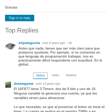
Gracias
Sign in to reply
Top Replies
etipatagonia
over 6 years ago
+1
Antes que nada, tienes que ser más claro para que
podamos ayudarte; Por ejemplo, si no comentas en
que lenguaje de programación trabajas, nos es
prácticamente difícil responderte con exactitud. En lo
global…
Votes
Newest
Oldest
dreamgame
over 13 years ago
El 16F877 tiene 3 Timers, dos de 8 bits y uno de 16.
Ninguna variable te generara una cuenta, ya que las
variables sirven para almacenar.
Lo que necesitas, es que al presionar el boton se inicie el
timer. La cuenta se realiza en el registro TMRx o en