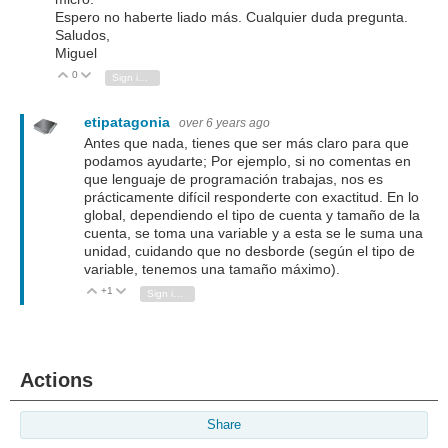
Espero no haberte liado más. Cualquier duda pregunta.
Saludos,
Miguel
0
Vote Up
Vote Down
Sign in to reply
etipatagonia
over 6 years ago
Antes que nada, tienes que ser más claro para que
podamos ayudarte; Por ejemplo, si no comentas en
que lenguaje de programación trabajas, nos es
prácticamente difícil responderte con exactitud. En lo
global, dependiendo el tipo de cuenta y tamaño de la
cuenta, se toma una variable y a esta se le suma una
unidad, cuidando que no desborde (según el tipo de
variable, tenemos una tamaño máximo).
+1
Vote Up
Vote Down
Sign in to reply
Actions
Share