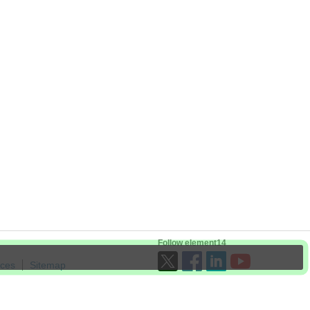
Follow element14
ices
Sitemap