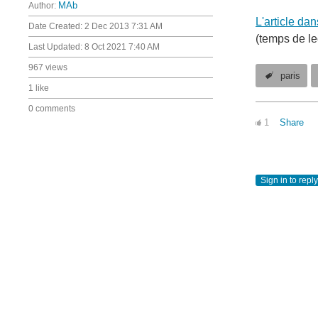
Author:
MAb
L'article dan
Date Created:
2 Dec 2013 7:31 AM
(temps de le
Last Updated:
8 Oct 2021 7:40 AM
967 views
paris
1 like
0 comments
1
Share
Sign in to reply