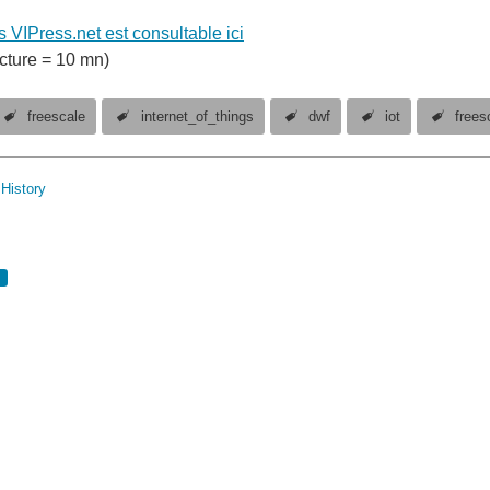
s VIPress.net est consultable ici
cture = 10 mn)
freescale
internet_of_things
dwf
iot
frees
History