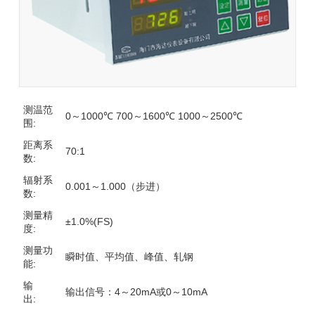
测温范
0～1000℃ 700～1600℃ 1000～2500℃
围:
距离系
70:1
数:
辐射系
0.001～1.000（步进）
数:
测量精
±1.0%(FS)
度:
测量功
瞬时值、平均值、峰值、轧钢
能:
输
输出信号：4～20mA或0～10mA
出: