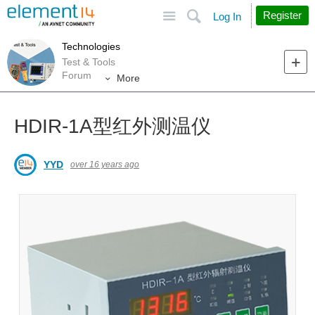
Site
Search
Register
Log In
Technologies
Test & Tools
Forum
More
HDIR-1A型红外测温仪
YYD
over 16 years ago