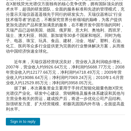
在X射线荧光光谱仪方面独有的核心竞争优势，拥有国际顶尖的技
术水平，超强的研发团队，全面的服务标准和先进的管理模式，充
分显示天瑞仪器遥遥领先于同行的研发实力。天瑞仪器将以“行业
技术领导者”的姿态，不断探究世界分析领域的巅峰，为客户提供
更加先进的产品和更加满意的服务，在不断开发中国市场的同时，
天瑞产品已远销美国、德国、俄罗斯、意大利、奥地利、西班牙、
瑞士、澳大利亚、韩国、新加坡等30多个国家和地区。同时为电
子、电器、珠宝、玩具、食品、建材、冶金、地矿、塑料、石油、
化工、医药等众多行业提供更为完善的行业整体解决方案，从而推
动中国经济快速全球化。
近年来，天瑞仪器经营状况良好，营业收入及利润稳步增长。
2007年，营业收入约9926.64万元，净利润约5688.77万元；2008
年营业收入约12177.66万元，净利润约4718.49万元；2009年营
业收入约19086.64万元；净利润约7069.24万元；2010年1-6月营
业收入约12529.85万元；净利润约3958.05万元。
据了解，本次募集资金主要用于手持式智能化能量色散X荧光
光谱仪产业化、研发中心建设、营销网络及服务体系建设和其他与
主营业务相关的营运，建成投产后，将进一步优化公司产品结构、
加强研发力度、扩大经营规模、积极巩固国内外市场，全面提高盈
利水平。
Sign in to reply