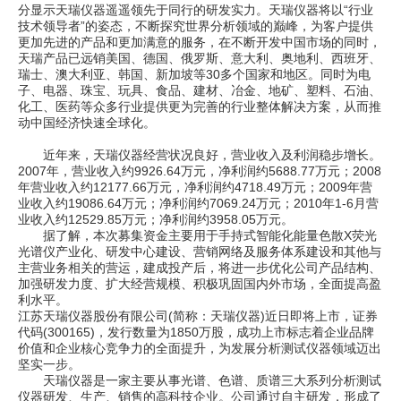
分显示天瑞仪器遥遥领先于同行的研发实力。天瑞仪器将以“行业
技术领导者”的姿态，不断探究世界分析领域的巅峰，为客户提供
更加先进的产品和更加满意的服务，在不断开发中国市场的同时，
天瑞产品已远销美国、德国、俄罗斯、意大利、奥地利、西班牙、
瑞士、澳大利亚、韩国、新加坡等30多个国家和地区。同时为电
子、电器、珠宝、玩具、食品、建材、冶金、地矿、塑料、石油、
化工、医药等众多行业提供更为完善的行业整体解决方案，从而推
动中国经济快速全球化。
近年来，天瑞仪器经营状况良好，营业收入及利润稳步增长。
2007年，营业收入约9926.64万元，净利润约5688.77万元；2008
年营业收入约12177.66万元，净利润约4718.49万元；2009年营
业收入约19086.64万元；净利润约7069.24万元；2010年1-6月营
业收入约12529.85万元；净利润约3958.05万元。
据了解，本次募集资金主要用于手持式智能化能量色散X荧光
光谱仪产业化、研发中心建设、营销网络及服务体系建设和其他与
主营业务相关的营运，建成投产后，将进一步优化公司产品结构、
加强研发力度、扩大经营规模、积极巩固国内外市场，全面提高盈
利水平。
江苏天瑞仪器股份有限公司(简称：天瑞仪器)近日即将上市，证券
代码(300165)，发行数量为1850万股，成功上市标志着企业品牌
价值和企业核心竞争力的全面提升，为发展分析测试仪器领域迈出
坚实一步。
天瑞仪器是一家主要从事光谱、色谱、质谱三大系列分析测试
仪器研发、生产、销售的高科技企业。公司通过自主研发，形成了