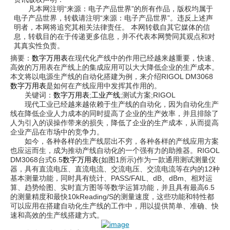
凡本网注明“来源：电子产品世界”的所有作品，版权均属于
电子产品世界，转载请注明“来源：电子产品世界”。违反上述声
明者，本网将追究其相关法律责任。 本网转载自其它媒体的信
息，转载目的在于传递更多信息，并不代表本网赞同其观点和对
其真实性负责。
摘要：
数字万用表
在现代化产线中的作用已经越来越重要，快速、
高效的万用表在产线上的集成应用可以大大降低企业的生产成本。
本文将以电源生产线的自动化搭建为例，来介绍RIGOL DM3068
数字万用表
是如何在产线应用中发挥其作用的。
关键词：
数字万用表
;
工业产线
;测试方案;RIGOL
现代工业已经越来越依赖于生产线的自动化，因为自动化生产
线在降低企业人力成本的同时提高了企业的生产效率，并且排除了
人为引入的误操作带来的损失，降低了企业的生产成本，从而提高
企业产品在市场中的竞争力。
如今，各种各样的生产线层出不穷，各种各样的产线应用方案
也应运而生，成为推动产线自动化的一个强有力的助推器。RIGOL
DM3068台式6.5
数字万用表
(如图1所示)作为一款通用测试测量仪
器，具有直流电压、直流电流、交流电压、交流电流等在内的12种
基本测量功能，同时具有统计、PASS/FAIL、dB、dBm、相对运
算、趋势绘图、实时直方图等等数学运算功能，并且具有最高6.5
的测量精度和最快10kReading/S的测量速度，这些功能和特性都
可以应用在搭建自动化生产线的工作中，用以提供简单、准确、快
速和高效的生产线搭建方式。