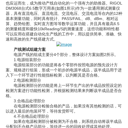
也应运而生，成为推动产线自动化的一个强有力的助推器。RIGOL
DM3068台式6.5数字万用表(如图1所示)作为一款通用测试测量仪
器，具有直流电压、直流电流、交流电压、交流电流等在内的12种
基本测量功能，同时具有统计、PASS/FAIL、dB、dBm、相对运
算、趋势绘图、实时直方图等等数学运算功能，并且具有最高6.5
的测量精度和最快10kReading/S的测量速度，这些功能和特性都
可以应用在搭建自动化生产线的工作中，用以提供简单、准确、快
速和高效的生产线搭建方式。
产线测试组建方案
电源产线的组成主要分4个部分，整体设计方案如图2所示。
1.电源组装部分
电源组装部分的功能是将各个零部件按照电源的预先设计方
案、规格进行组装，形成一个初步的电源半成品，该半成品用于进
入下一个环节进行性能指标检测，以判断其是否合格。
2.电源检测部分
电源检测部分的功能是将上一环节生产出的半成品按照设定的
检测方案进行功能性检测，并根据检测结果来判断该半成品是否合
格。
3.合格品处理部分
在电源检测部分检验合格的产品，如果没有其他检测的话，可
以进入最后的包装环节，等待发货即可。
4.不合格品处理部分
如果在电源检测部分被检测为不合格，则系统自动将该半成品
分配到不合格产品部分，等待进一步的回收处理或其他处理。