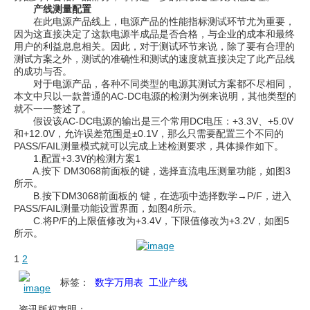
产线测量配置
在此电源产品线上，电源产品的性能指标测试环节尤为重要，
因为这直接决定了这款电源半成品是否合格，与企业的成本和最终
用户的利益息息相关。因此，对于测试环节来说，除了要有合理的
测试方案之外，测试的准确性和测试的速度就直接决定了此产品线
的成功与否。
对于电源产品，各种不同类型的电源其测试方案都不尽相同，
本文中只以一款普通的AC-DC电源的检测为例来说明，其他类型的
就不一一赘述了。
假设该AC-DC电源的输出是三个常用DC电压：+3.3V、+5.0V
和+12.0V，允许误差范围是±0.1V，那么只需要配置三个不同的
PASS/FAIL测量模式就可以完成上述检测要求，具体操作如下。
1.配置+3.3V的检测方案1
A.按下 DM3068前面板的键，选择直流电压测量功能，如图3
所示。
B.按下DM3068前面板的 键，在选项中选择数学→P/F，进入
PASS/FAIL测量功能设置界面，如图4所示。
C.将P/F的上限值修改为+3.4V，下限值修改为+3.2V，如图5
所示。
1
2
标签：
数字万用表
工业产线
资讯版权声明：