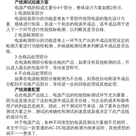
产线测试组建方案
电源产线的组成主要分4个部分，整体设计方案如图2所示。
1.电源组装部分
电源组装部分的功能是将各个零部件按照电源的预先设计方
案、规格进行组装，形成一个初步的电源半成品，该半成品用于进
入下一个环节进行性能指标检测，以判断其是否合格。
2.电源检测部分
电源检测部分的功能是将上一环节生产出的半成品按照设定的
检测方案进行功能性检测，并根据检测结果来判断该半成品是否合
格。
3.合格品处理部分
在电源检测部分检验合格的产品，如果没有其他检测的话，可
以进入最后的包装环节，等待发货即可。
4.不合格品处理部分
如果在电源检测部分被检测为不合格，则系统自动将该半成品
分配到不合格产品部分，等待进一步的回收处理或其他处理。
产线测量配置
在此电源产品线上，电源产品的性能指标测试环节尤为重要，
因为这直接决定了这款电源半成品是否合格，与企业的成本和最终
用户的利益息息相关。因此，对于测试环节来说，除了要有合理的
测试方案之外，测试的准确性和测试的速度就直接决定了此产品线
的成功与否。
对于电源产品，各种不同类型的电源其测试方案都不尽相同，
本文中只以一款普通的AC-DC电源的检测为例来说明，其他类型的
就不一一赘述了。