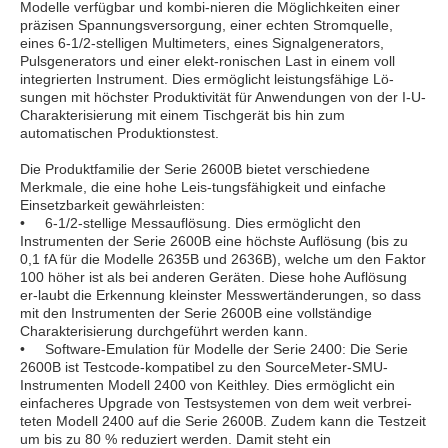
Modelle verfügbar und kombi-nieren die Möglichkeiten einer
präzisen Spannungsversorgung, einer echten Stromquelle,
eines 6-1/2-stelligen Multimeters, eines Signalgenerators,
Pulsgenerators und einer elekt-ronischen Last in einem voll
integrierten Instrument. Dies ermöglicht leistungsfähige Lö-
sungen mit höchster Produktivität für Anwendungen von der I-U-
Charakterisierung mit einem Tischgerät bis hin zum
automatischen Produktionstest.
Die Produktfamilie der Serie 2600B bietet verschiedene
Merkmale, die eine hohe Leis-tungsfähigkeit und einfache
Einsetzbarkeit gewährleisten:
• 6-1/2-stellige Messauflösung. Dies ermöglicht den
Instrumenten der Serie 2600B eine höchste Auflösung (bis zu
0,1 fA für die Modelle 2635B und 2636B), welche um den Faktor
100 höher ist als bei anderen Geräten. Diese hohe Auflösung
er-laubt die Erkennung kleinster Messwertänderungen, so dass
mit den Instrumenten der Serie 2600B eine vollständige
Charakterisierung durchgeführt werden kann.
• Software-Emulation für Modelle der Serie 2400: Die Serie
2600B ist Testcode-kompatibel zu den SourceMeter-SMU-
Instrumenten Modell 2400 von Keithley. Dies ermöglicht ein
einfacheres Upgrade von Testsystemen von dem weit verbrei-
teten Modell 2400 auf die Serie 2600B. Zudem kann die Testzeit
um bis zu 80 % reduziert werden. Damit steht ein