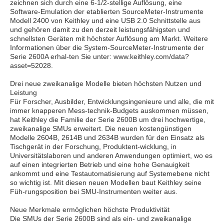
zeichnen sich durch eine 6-1/2-stellige Auflösung, eine
Software-Emulation der etablierten SourceMeter-Instrumente
Modell 2400 von Keithley und eine USB 2.0 Schnittstelle aus
und gehören damit zu den derzeit leistungsfähigsten und
schnellsten Geräten mit höchster Auflösung am Markt. Weitere
Informationen über die System-SourceMeter-Instrumente der
Serie 2600A erhal-ten Sie unter: www.keithley.com/data?
asset=52028.
Drei neue zweikanalige Modelle bieten höchsten Nutzen und
Leistung
Für Forscher, Ausbilder, Entwicklungsingenieure und alle, die mit
immer knapperen Mess-technik-Budgets auskommen müssen,
hat Keithley die Familie der Serie 2600B um drei hochwertige,
zweikanalige SMUs erweitert. Die neuen kostengünstigen
Modelle 2604B, 2614B und 2634B wurden für den Einsatz als
Tischgerät in der Forschung, Produktent-wicklung, in
Universitätslaboren und anderen Anwendungen optimiert, wo es
auf einen integrierten Betrieb und eine hohe Genauigkeit
ankommt und eine Testautomatisierung auf Systemebene nicht
so wichtig ist. Mit diesen neuen Modellen baut Keithley seine
Füh-rungsposition bei SMU-Instrumenten weiter aus.
Neue Merkmale ermöglichen höchste Produktivität
Die SMUs der Serie 2600B sind als ein- und zweikanalige