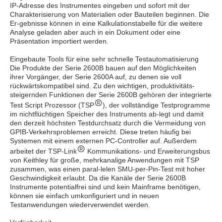
IP-Adresse des Instrumentes eingeben und sofort mit der
Charakterisierung von Materialien oder Bauteilen beginnen. Die
Er-gebnisse können in eine Kalkulationstabelle für die weitere
Analyse geladen aber auch in ein Dokument oder eine
Präsentation importiert werden.
Eingebaute Tools für eine sehr schnelle Testautomatisierung
Die Produkte der Serie 2600B bauen auf den Möglichkeiten
ihrer Vorgänger, der Serie 2600A auf, zu denen sie voll
rückwärtskompatibel sind. Zu den wichtigen, produktivitäts-
steigernden Funktionen der Serie 2600B gehören der integrierte
Test Script Prozessor (TSP
), der vollständige Testprogramme
im nichtflüchtigen Speicher des Instruments ab-legt und damit
den derzeit höchsten Testdurchsatz durch die Vermeidung von
GPIB-Verkehrsproblemen erreicht. Diese treten häufig bei
Systemen mit einem externen PC-Controller auf. Außerdem
arbeitet der TSP-Link
Kommunikations- und Erweiterungsbus
von Keithley für große, mehrkanalige Anwendungen mit TSP
zusammen, was einen paral-lelen SMU-per-Pin-Test mit hoher
Geschwindigkeit erlaubt. Da die Kanäle der Serie 2600B
Instrumente potentialfrei sind und kein Mainframe benötigen,
können sie einfach umkonfiguriert und in neuen
Testanwendungen wiederverwendet werden.