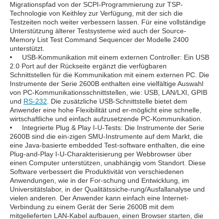
Migrationspfad von der SCPI-Programmierung zur TSP-
Technologie von Keithley zur Verfügung, mit der sich die
Testzeiten noch weiter verbessern lassen. Für eine vollständige
Unterstützung älterer Testsysteme wird auch der Source-
Memory List Test Command Sequencer der Modelle 2400
unterstützt.
• USB-Kommunikation mit einem externen Controller: Ein USB
2.0 Port auf der Rückseite ergänzt die verfügbaren
Schnittstellen für die Kommunikation mit einem externen PC. Die
Instrumente der Serie 2600B enthalten eine vielfältige Auswahl
von PC-Kommunikationsschnittstellen, wie: USB, LAN/LXI, GPIB
und
RS-232
. Die zusätzliche USB-Schnittstelle bietet dem
Anwender eine hohe Flexibilität und er-möglicht eine schnelle,
wirtschaftliche und einfach aufzusetzende PC-Kommunikation.
• Integrierte Plug & Play I-U-Tests: Die Instrumente der Serie
2600B sind die ein-zigen SMU-Instrumente auf dem Markt, die
eine Java-basierte embedded Test-software enthalten, die eine
Plug-and-Play I-U-Charakterisierung per Webbrowser über
einen Computer unterstützen, unabhängig vom Standort. Diese
Software verbessert die Produktivität von verschiedenen
Anwendungen, wie in der For-schung und Entwicklung, im
Universitätslabor, in der Qualitätssiche-rung/Ausfallanalyse und
vielen anderen. Der Anwender kann einfach eine Internet-
Verbindung zu einem Gerät der Serie 2600B mit dem
mitgelieferten LAN-Kabel aufbauen, einen Browser starten, die