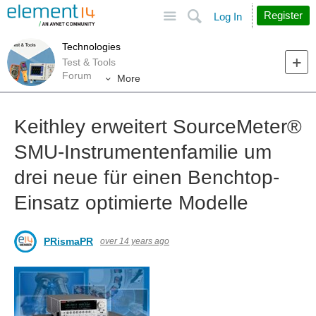
Site
Search
Register
Log In
Technologies
Test & Tools
Forum
More
Keithley erweitert SourceMeter®︎
SMU-Instrumentenfamilie um
drei neue für einen Benchtop-
Einsatz optimierte Modelle
PRismaPR
over 14 years ago