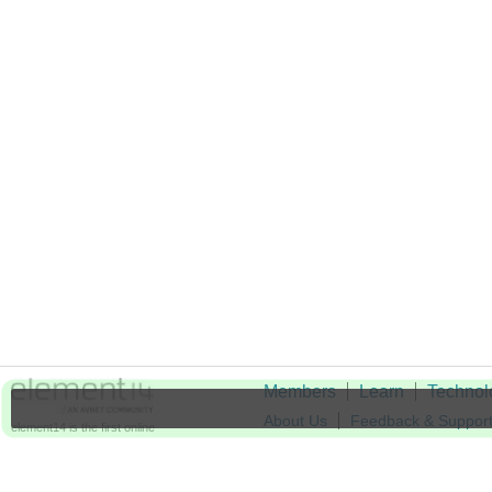
Members
Learn
Technol
About Us
Feedback & Suppor
element14 is the first online
community specifically for
Cookie Settings
engineers. Connect with your
peers and get expert answers to