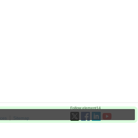
Follow element14
ices
Sitemap