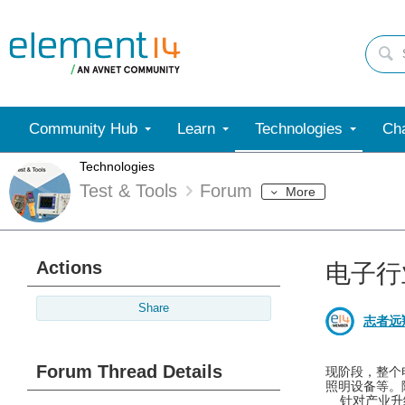
Community Hub
Learn
Technologies
Cha
Technologies
Test & Tools
Forum
More
Actions
电子行
Share
志者远
Forum Thread Details
现阶段，整个
照明设备等。
针对产业升级