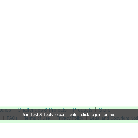
ogies
Challenges & Projects
Products
Store
Join Test & Tools to participate - click to join for free!
t
FAQs
Terms of Use
Privacy Policy
Legal and Copyright Not