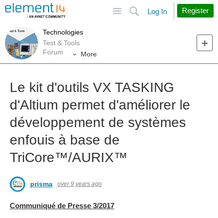
Site
Search
Register
Log In
Technologies
Test & Tools
Forum
More
Le kit d'outils VX TASKING
d'Altium permet d'améliorer le
développement de systèmes
enfouis à base de
TriCore™︎/AURIX™︎
prisma
over 9 years ago
Communiqué de Presse 3/2017