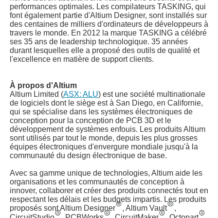
performances optimales. Les compilateurs TASKING, qui
font également partie d'Altium Designer, sont installés sur
des centaines de milliers d'ordinateurs de développeurs à
travers le monde. En 2012 la marque TASKING a célébré
ses 35 ans de leadership technologique. 35 années
durant lesquelles elle a proposé des outils de qualité et
l'excellence en matière de support clients.
À propos d'Altium
Altium Limited (
ASX: ALU
) est une société multinationale
de logiciels dont le siège est à San Diego, en Californie,
qui se spécialise dans les systèmes électroniques de
conception pour la conception de PCB 3D et le
développement de systèmes enfouis. Les produits Altium
sont utilisés par tout le monde, depuis les plus grosses
équipes électroniques d'envergure mondiale jusqu'à la
communauté du design électronique de base.
Avec sa gamme unique de technologies, Altium aide les
organisations et les communautés de conception à
innover, collaborer et créer des produits connectés tout en
respectant les délais et les budgets impartis. Les produits
proposés sont Altium Designer
, Altium Vault
,
CircuitStudio
, PCBWorks
, CircuitMaker
, Octopart
,