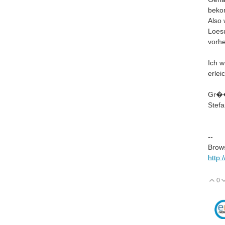
bekom
Also 
Loesu
vorhe
Ich w
erlei
Gr�
Stef
--
Brow
http:
0
V