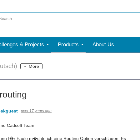
llenges & Projects
Products
About Us
utsch)
More
routing
eskguest
over 17 years ago
und Cadsoft Team,
ung f�r Eagle m�chte ich eine Routing Option vorschlagen. Es