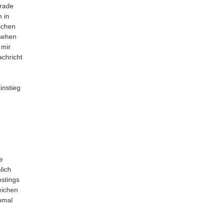
erade
h in
ichen
 sehen
 mir
chricht
instieg
e
lich
stings
eichen
nmal