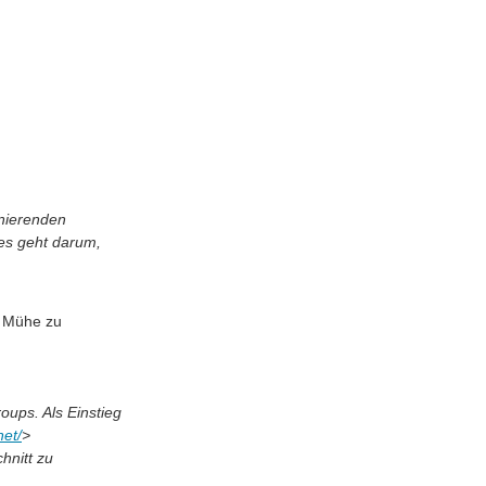
onierenden
 es geht darum,
s Mühe zu
ups. Als Einstieg
net/
>
hnitt zu