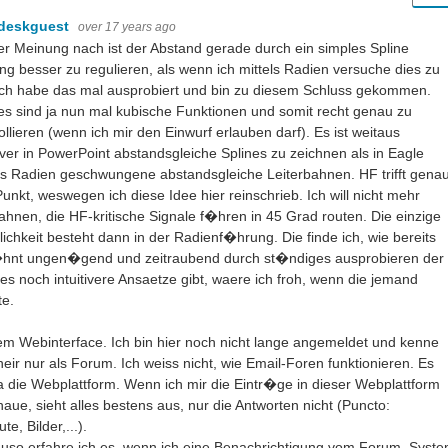
deskguest
over 17 years ago
r Meinung nach ist der Abstand gerade durch ein simples Spline
ng besser zu regulieren, als wenn ich mittels Radien versuche dies zu
Ich habe das mal ausprobiert und bin zu diesem Schluss gekommen.
es sind ja nun mal kubische Funktionen und somit recht genau zu
ollieren (wenn ich mir den Einwurf erlauben darf). Es ist weitaus
tiver in PowerPoint abstandsgleiche Splines zu zeichnen als in Eagle
ls Radien geschwungene abstandsgleiche Leiterbahnen. HF trifft gena
unkt, weswegen ich diese Idee hier reinschrieb. Ich will nicht mehr
ahnen, die HF-kritische Signale f�hren in 45 Grad routen. Die einzige
chkeit besteht dann in der Radienf�hrung. Die finde ich, wie bereits
hnt ungen�gend und zeitraubend durch st�ndiges ausprobieren der 
 es noch intuitivere Ansaetze gibt, waere ich froh, wenn die jemand
te.
m Webinterface. Ich bin hier noch nicht lange angemeldet und kenne
heir nur als Forum. Ich weiss nicht, wie Email-Foren funktionieren. Es
ja die Webplattform. Wenn ich mir die Eintr�ge in dieser Webplattform
aue, sieht alles bestens aus, nur die Antworten nicht (Puncto:
te, Bilder,...).
uso erfahre ich es, wenn ich eine Benachrichtigung vom Forum Syst