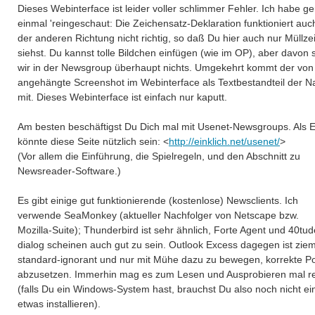
Dieses Webinterface ist leider voller schlimmer Fehler. Ich habe g
einmal 'reingeschaut: Die Zeichensatz-Deklaration funktioniert auc
der anderen Richtung nicht richtig, so daß Du hier auch nur Müllze
siehst. Du kannst tolle Bildchen einfügen (wie im OP), aber davon
wir in der Newsgroup überhaupt nichts. Umgekehrt kommt der von
angehängte Screenshot im Webinterface als Textbestandteil der Na
mit. Dieses Webinterface ist einfach nur kaputt.
Am besten beschäftigst Du Dich mal mit Usenet-Newsgroups. Als E
könnte diese Seite nützlich sein: <
http://einklich.net/usenet/
>
(Vor allem die Einführung, die Spielregeln, und den Abschnitt zu
Newsreader-Software.)
Es gibt einige gut funktionierende (kostenlose) Newsclients. Ich
verwende SeaMonkey (aktueller Nachfolger von Netscape bzw.
Mozilla-Suite); Thunderbird ist sehr ähnlich, Forte Agent und 40tud
dialog scheinen auch gut zu sein. Outlook Excess dagegen ist ziem
standard-ignorant und nur mit Mühe dazu zu bewegen, korrekte Po
abzusetzen. Immerhin mag es zum Lesen und Ausprobieren mal r
(falls Du ein Windows-System hast, brauchst Du also noch nicht ei
etwas installieren).