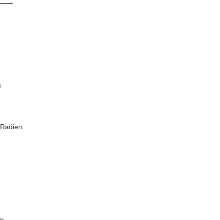
u
Radien.
em