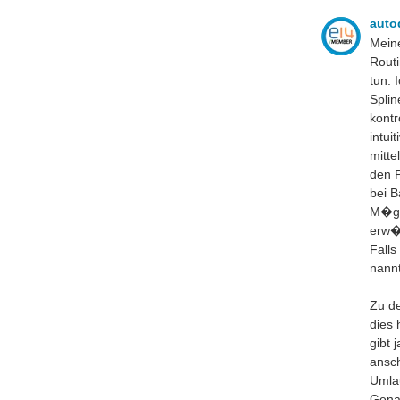
auto
Meine
Routi
tun. 
Splin
kontr
intui
mitte
den P
bei B
M�gli
erw�
Falls
nann
Zu de
dies 
gibt 
ansch
Umlau
Gena