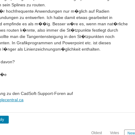
h sein Splines zu routen.
s f�r hochfrequente Anwendungen nur m�glich auf Radien
ndungen zu entwerfen. Ich habe damit etwas gearbeitet in
 und empfinde es als m��ig. Besser w�re es, wenn man nat�rliche
nes routen k�nnte, also immer die St�tzpunkte festlegt durch
 sollte man die Tangentensteigung in den St�tzpunkten noch
nten. In Grafikprogrammen und Powerpoint etc. ist dieses
 l�nger als Linienzeichnungsm�glichkeit enthalten.
r davon?
��e
ng zu den CadSoft-Support-Foren auf
glecentral.ca
ply
Oldest
Votes
New