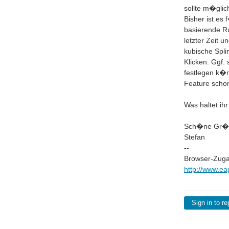
sollte m�glic
Bisher ist e
basierende Ru
letzter Zeit
kubische Spli
Klicken. Ggf.
festlegen k�n
Feature schon
Was haltet ih
Sch�ne Gr
Stefan
--
Browser-Zuga
http://www.ea
Sign in to re