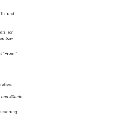
-To: und
nts. Ich
pe bzw.
it "From:"
kraften.
nt und 40tude
rsteuerung