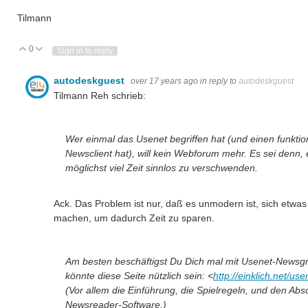
Tilmann
0
Vote Up
Vote Down
Sign in to reply
autodeskguest
over 17 years ago
in reply to
autodeskguest
Tilmann Reh schrieb:
Wer einmal das Usenet begriffen hat (und einen funkti
Newsclient hat), will kein Webforum mehr. Es sei denn,
möglichst viel Zeit sinnlos zu verschwenden.
Ack. Das Problem ist nur, daß es unmodern ist, sich etwa
machen, um dadurch Zeit zu sparen.
Am besten beschäftigst Du Dich mal mit Usenet-Newsgro
könnte diese Seite nützlich sein: <
http://einklich.net/use
(Vor allem die Einführung, die Spielregeln, und den Absc
Newsreader-Software.)