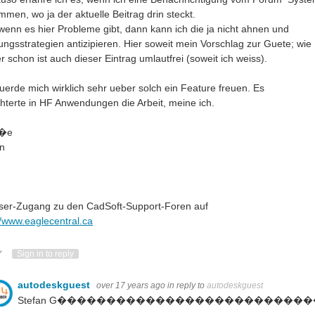
men, wo ja der aktuelle Beitrag drin steckt.
wenn es hier Probleme gibt, dann kann ich die ja nicht ahnen und
ngsstrategien antizipieren. Hier soweit mein Vorschlag zur Guete; wie
r schon ist auch dieser Eintrag umlautfrei (soweit ich weiss).
uerde mich wirklich sehr ueber solch ein Feature freuen. Es
chterte in HF Anwendungen die Arbeit, meine ich.
�e
an
ser-Zugang zu den CadSoft-Support-Foren auf
//www.eaglecentral.ca
ote Up
Vote Down
Sign in to reply
autodeskguest
over 17 years ago
in reply to
autodeskguest
Stefan G����������������������������