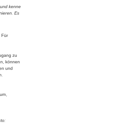
t und kenne
nieren. Es
. Für
gang zu
en, können
ten und
n.
rum,
to: