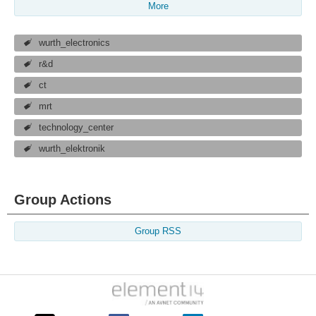
More
wurth_electronics
r&d
ct
mrt
technology_center
wurth_elektronik
Group Actions
Group RSS