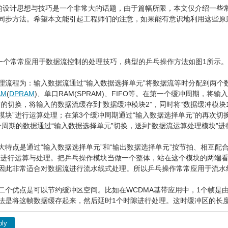
PLD的设计思想与技巧是一个非常大的话题，由于篇幅所限，本文仅介绍一
同步方法。希望本文能引起工程师们的注意，如果能有意识地利用这些原
是一个常常应用于数据流控制的处理技巧，典型的乒乓操作方法如图1所示。
理流程为：输入数据流通过“输入数据选择单元”将数据流等时分配到两个
AM
(
DPRAM
)、单口RAM(SPRAM)、FIFO等。在第一个缓冲周期，将
”的切换，将输入的数据流缓存到“数据缓冲模块2”，同时将“数据缓冲模块
模块”进行运算处理；在第3个缓冲周期通过“输入数据选择单元”的再次切
2个周期的数据通过“输入数据选择单元”切换，送到“数据流运算处理模块”
experiences and views, looks like having found a lost treasure. Great knowledge.
大特点是通过“输入数据选择单元”和“输出数据选择单元”按节拍、相互配
”进行运算与处理。把乒乓操作模块当做一个整体，站在这个模块的两端
因此非常适合对数据流进行流水线式处理。所以乒乓操作常常应用于流水
二个优点是可以节约缓冲区空间。比如在WCDMA基带应用中，1个帧是
法是将这帧数据缓存起来，然后延时1个时隙进行处理。这时缓冲区的长度是1
ply