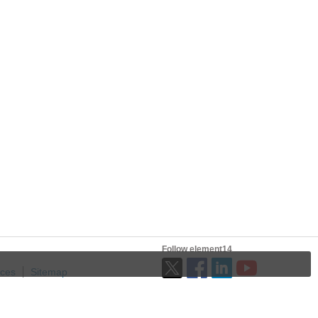
Follow element14
ices
Sitemap