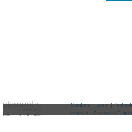
Members
Learn
Technol
About Us
Feedback & Suppor
element14 is the first online
community specifically for
Cookie Settings
engineers. Connect with your
peers and get expert answers to