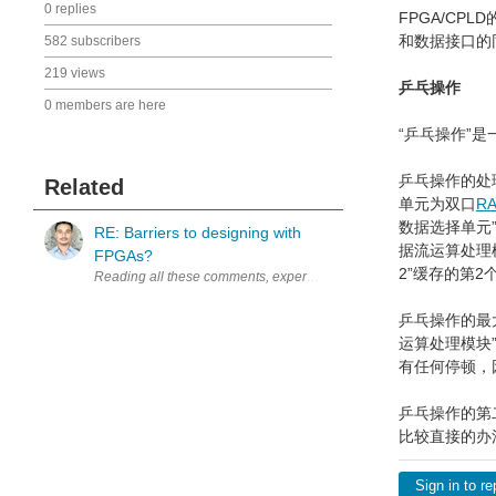
0 replies
FPGA/C
和数据接口的
582 subscribers
219 views
乒乓操作
0 members are here
“乒乓操作”
乒乓操作的处
Related
单元为双口
R
数据选择单元
RE: Barriers to designing with
据流运算处理
FPGAs?
2”缓存的第
Reading all these comments, experienced developers sharing their 
乒乓操作的最
运算处理模块
有任何停顿，
乒乓操作的第
比较直接的办
Sign in to re