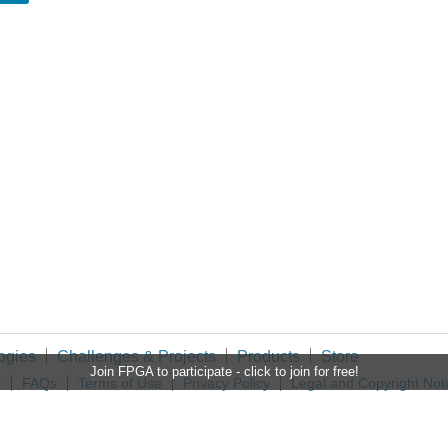
ogies
Challenges & Projects
Products
Store
Join FPGA to participate - click to join for free!
t
FAQs
Terms of Use
Privacy Policy
Legal and Copyright Not