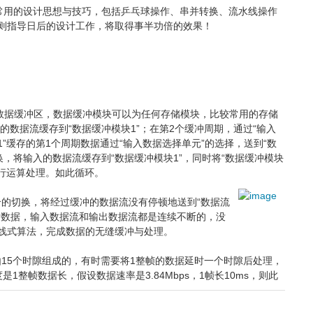
些常用的设计思想与技巧，包括乒乓球操作、串并转换、流水线操作
则指导日后的设计工作，将取得事半功倍的效果！
数据缓冲区，数据缓冲模块可以为任何存储模块，比较常用的存储
输入的数据流缓存到“数据缓冲模块1”；在第2个缓冲周期，通过“输入
1”缓存的第1个周期数据通过“输入数据选择单元”的选择，送到“数
换，将输入的数据流缓存到“数据缓冲模块1”，同时将“数据缓冲模块
进行运算处理。如此循环。
合的切换，将经过缓冲的数据流没有停顿地送到“数据流
看数据，输入数据流和输出数据流都是连续不断的，没
线式算法，完成数据的无缝缓冲与处理。
由15个时隙组成的，有时需要将1整帧的数据延时一个时隙后处理，
整帧数据长，假设数据速率是3.84Mbps，1帧长10ms，则此