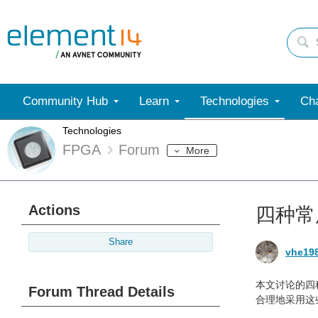
Community Hub
Learn
Technologies
Cha
Technologies
FPGA
Forum
More
Actions
四种常用
Share
vhe19
本文讨论的四
Forum Thread Details
合理地采用这