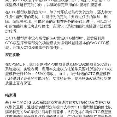
果，从CTG模型库中选择CTG模型模板( ⑨) ；然后，对所选CTG
模型模板进行定制( ⑩) ，以满足特定应用的功能与性能需求。
在CTG模型模板的定制中，除了对系统功能行为的定制，还支持对
任务性能约束的定制。功能行为的定制主要通过任务的添加、删
除、编辑等实现。性能约束的定制在任务的基础上进行，可以对已
有的性能约束信息进行修改，实现SoC系统性能约束随设计过程逐
步传播。
当CTG模型库中没有所需的SoC领域CTG模型时，就需要利用
CTG模型库管理部分的功能模块为该领域创建基本的SoC CTG模
型，并加入CTG模型库中以供使用。
应用实验
在CPSME下，我们分别对MP3播放器以及MPEG2播放器SoC进行
系统建模。实验表明，应用本文建模方法通常只要对所选的CTG模
型模板进行10% ～25%的修改 。而且，由于所选的CTG模型模板
已经得到了充分的性能分配、功能验证等，使所得SoC系统模型在
质量上更有保证。
结束语
基于平台的CTG SoC系统建模方法通过建立CTG模型库支持CTG
模型的重用，通过提供模型定制操作支持对CTG模型模板的修改以
满足特定的SoC系统功能与性能需求，从而使得在确保CTG模型整
体重用的同时保持具体应用的灵活性。CTG模型库的建立与完备是