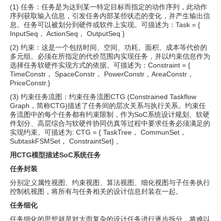
(1) 任务：任务是为达到某一特定目标而指定的动作序列，此动作
序列获取输入信息，引发任务内部某些状态的变化，并产生输出信
息。任务可以被划分到硬件或软件上实现。可描述为：Task = {
InputSeq， ActionSeq， OutputSeq }
(2) 约束：这是一个包括时间、空间、功耗、面积、成本等代价的
多元组。必须在所指定的代价范围内实现任务，并以约束信息作为
选择任务软硬件实现方式的依据。可描述为：Constraint = {
TimeConstr， SpaceConstr， PowerConstr，AreaConstr，
PriceConstr.}
(3) 约束任务流图：约束任务流图CTG (Constrained Taskflow
Graph，简称CTG)描述了任务间的层次关系与执行关系。约束任
务流图中的每个任务都有约束限制，作为SoC系统设计规划、软硬
件划分、高层综合与软硬件协同仿真等过程中要求任务必须满足的
实现约束。可描述为: CTG = { TaskTree， CommunSet，
SubtaskFSMSet， ConstraintSet} 。
用CTG模型描述SoC系统任务
任务封装
分别定义属性视图、约束视图、算法视图、细化视图与子任务执行
控制机视图，将所有与任务相关的设计信息封装在一起。
任务细化
任务细化的思想就是对大而复杂的设计任务进行逐步拆分，将难以