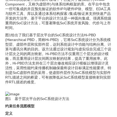
Component，又称为虚部件)与体系结构框架的库。在平台中包含
一些可集成的并且预先验证的软件IP与硬件IP块、模型、EDA工具
与软件工具、库以及通过体系结构探索 /集成/验证来支持快速产品
开发的方法学。基于平台的设计方法是一种面向集成、强调系统级
重用的SoC设计方法，可显著降低SoC系统开发风险、代价与上市
时间。
图1给出了我们基于层次平台的SoC系统设计方法Hi-PBD
(Hierarchical PBD，简称Hi-PBD) ，它将SoC系统设计分为系统模
型层、虚部件层和实部件层，达到系统设计中功能与结构分离、计
算与通讯分离的目的。该方法通过设计规划与虚实综合完成三个设
计层次之间的两次映射。Hi-PBD方法不仅重用三个层次的设计模
板，而且重用设计层次间两次映射的结果，提高了重用效率。此
外，Hi-PBD方法支持在三个层次修改相应设计模板以增强设计灵
活性，采用性能约束传播机制确保最终设计目标满足性能要求。特
别是SoC虚部件层的采用，使虚部件层作为SoC系统模型与实部件
RTL描述之间的桥梁，可有效降低从SoC系统模型直接映射到实部
件RTL描述的难度。
图1 基于层次平台的SoC系统设计方法
约束任务流图模型
定义