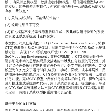
模]、有限状态机模型、数据流/控制流模型、通信进程模型与Petri
网模型。这些模型各有特色，但它们用作基于平台的SoC系统模型
存在一些缺点：
( 1) 只能描述功能，不能描述性能；
( 2) 粒度过细且不可变；
( 3)有的模型不支持系统原型代码生成，因此难以进行快速的系统
仿真验证以及系统设计空间探索。
本文提出约束任务流图CTG ( Constrained Taskflow Graph，简称
CTG)模型作为SoC系统模型，提出了基于平台的CTG SoC 系统建
模方法， 实现了SoC系统建模环境CPSME (CTG PBD
SoCModeling Environment，简称CPSME) 。CTG模型采用任务
逐步细化求精的思想实现层次描述能力以及任务粒度的可变性，并
且定义子任务执行控制机描述任务并行、分支与循环控制等。CTG
模型为任务定义了运行时间(速度) 、功耗、面积、成本等属性，用
以描述任务的性能约束。CTG模型将任务映射到实现算法，以描述
任务功能。完成CTG模型中所有任务向算法的映射后，得到的算法
流可快速生成系统原型代码，用于系统仿真验证。提出的基于平台
的CTG SoC系统建模方法支持CTG模型库管理以及CTG模型重用
与定制，兼顾了系统模型的重用性与灵活性。
基于平台的设计方法
在SoC系统软硬件协同设计领域，平台是关于虚拟组件(Virtual