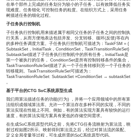
在单个部件上完成的任务划分为较小的子任务，以有效降低任务实
现难度。任务细化 可控制任务的粒度。在组织方式上，采用任务
树描述任务的细化过程。
子任务执行控制机
子任务执行控制机用来描述属于相同父任务的子任务之间的控制执
行关系，从而方便地表达包括并发、分支转移、循环(反馈)等在内
的多种任务调度方案。子任务执行控制机可描述为：TaskFSM = {
SubtaskSet，InitialTask，ConditionSet，TaskTransitionRuleSet}
SubtaskSet描述了子任务执行控制机中的所有任务，InitialTask是
第一个被执行的任务， ConditionSet是所有控制转移条件的集合，
TaskTransitionRuleSet描述了从一个子任务转移到另一个子任务的
转移规则。TaskTransitionRuleSet可描述为：
TaskTransitionRuleSet: SubtaskSet ×ConditionSet → subtaskSet
。
基于平台的CTG SoC系统原型生成
我们用算法描述任务的功能(行为) ，并将一个应用领域中的所有算
法组织成领域算法库。允许一个算法存在多种不同的实现，不同的
算法实现在性能上不同。例如，有的算法实现方案具有较快的运行
速度，有的算法实现方案具有更低的存储空间需求。
在生成SoC系统原型代码之前，先将CTG任务流映射为算法流，映
射过程如图2所示。映射得到算法流之后，经过对算法流的装配、
定义全局变量等过程，可生成所需的SoC系统原型代码。