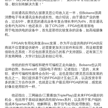
场，都分别有解决方案！”
目前通讯应用仍占据赛灵思公司收入近一半，但Bolsens强调
消费电子等未通讯业务的成长性。他介绍说，由于通信产业的整
合，过去5中，赛灵思的通讯业务年复合增长率约为4%，而非通讯
业务约为30%！他还表示，除了CPLD外，FPGA也将渐渐地
用于电池供电的设备中，首先是那些比较复杂的设备，如高端摄像
机。
FPGA向专用化和复杂soc发展，作为平台提供商的FPGA供应
商就不仅需要提供硬件，还需要更加关注软件和应用，而这都需要
借助生态系统：不仅包括赛灵思自己的客户支持团队，还有第三方
开发商网络，大学计划以及初创公司等。
传统的软件可编程和硬件可编程正走向融合。Bolsens也认同
这种趋势。Bolsens对《国际电子商情》记者指出：“是的，未来
软、硬件可编程性最终会合到一起，这也是我们赛灵思后面发展的
焦点之一。我们提供基于C的FPGA设计五金|工具，以及投资非常
多的第三方合作伙伴，也就是让客户最后用FPGA的时候，感觉就
好像在使用软件一样。”
他还指出，三网融合/三重播放(TriplePlay)是未来FPGA最好的
机会，包括用于基础设施的高性能Virtex系列，以及用于客户端的
低成本Spartan系列。他解释说，数字信号处理(处理数据)、包处