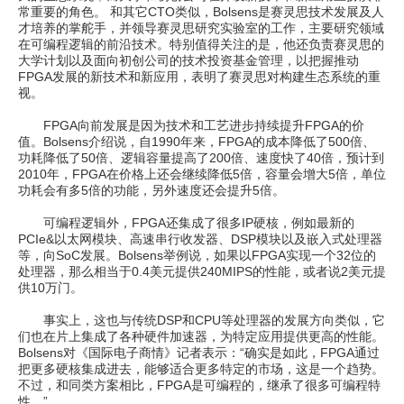
常重要的角色。 和其它CTO类似，Bolsens是赛灵思技术发展及人
才培养的掌舵手，并领导赛灵思研究实验室的工作，主要研究领域
在可编程逻辑的前沿技术。特别值得关注的是，他还负责赛灵思的
大学计划以及面向初创公司的技术投资基金管理，以把握推动
FPGA发展的新技术和新应用，表明了赛灵思对构建生态系统的重
视。
FPGA向前发展是因为技术和工艺进步持续提升FPGA的价
值。Bolsens介绍说，自1990年来，FPGA的成本降低了500倍、
功耗降低了50倍、逻辑容量提高了200倍、速度快了40倍，预计到
2010年，FPGA在价格上还会继续降低5倍，容量会增大5倍，单位
功耗会有多5倍的功能，另外速度还会提升5倍。
可编程逻辑外，FPGA还集成了很多IP硬核，例如最新的
PCIe&以太网模块、高速串行收发器、DSP模块以及嵌入式处理器
等，向SoC发展。Bolsens举例说，如果以FPGA实现一个32位的
处理器，那么相当于0.4美元提供240MIPS的性能，或者说2美元提
供10万门。
事实上，这也与传统DSP和CPU等处理器的发展方向类似，它
们也在片上集成了各种硬件加速器，为特定应用提供更高的性能。
Bolsens对《国际电子商情》记者表示：“确实是如此，FPGA通过
把更多硬核集成进去，能够适合更多特定的市场，这是一个趋势。
不过，和同类方案相比，FPGA是可编程的，继承了很多可编程特
性。”