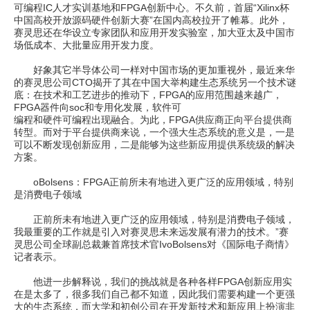
可编程IC人才实训基地和FPGA创新中心。不久前，首届“Xilinx杯
中国高校开放源码硬件创新大赛”在国内高校拉开了帷幕。此外，
赛灵思还在华设立专家团队和应用开发实验室，加大亚太及中国市
场低成本、大批量应用开发力度。
好象其它半导体公司一样对中国市场的更加重视外，最近来华
的赛灵思公司CTO揭开了其在中国大举构建生态系统另一个技术谜
底：在技术和工艺进步的推动下，FPGA的应用范围越来越广，
FPGA器件向soc和专用化发展，软件可
编程和硬件可编程出现融合。为此，FPGA供应商正向平台提供商
转型。而对于平台提供商来说，一个强大生态系统的意义是，一是
可以不断发现创新应用，二是能够为这些新应用提供系统级的解决
方案。
oBolsens：FPGA正前所未有地进入更广泛的应用领域，特别
是消费电子领域
正前所未有地进入更广泛的应用领域，特别是消费电子领域，
我最重要的工作就是引入对赛灵思未来远发展有潜力的技术。”赛
灵思公司全球副总裁兼首席技术官IvoBolsens对《国际电子商情》
记者表示。
他进一步解释说，我们的挑战就是各种各样FPGA创新应用实
在是太多了，很多我们自己都不知道，因此我们需要构建一个更强
大的生态系统，而大学和初创公司在开发新技术和新应用上扮演非