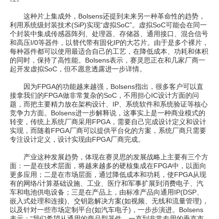
这种片上集成外，Bolsens还提到未来另一种革命性的趋势，
利用系统级封装技术(SiP)实现“虚拟SoC”。虚拟SoC可能会在同一
个封装中集成传感器阵列、处理器、存储器、通用接口、混合信号
和高压I/0等器件，以替代带有固化IP的大芯片。由于是多个裸片，
每种器件都可以使用最适合自己的工艺，在降低成本、功耗和体积
的同时，保持了高性能。Bolsens表示，赛灵思正在和几家厂商一
起开发虚拟SoC，但不愿意透露进一步详情。
因为FPGA的功能越来越强，Bolsens指出，很多客户可以直
接拿我们的FPGA做非常复杂的SoC，不用担心IC设计方面的问
题，而把主要精力放在架构设计、IP、系统软件和系统验证等核心
竞争力方面。Bolsens进一步解释说，这事实上是一种商业模式的
转变，传统上系统厂商采用FPGA，需要自己完成设计定义和设计
实现，而随着FPGA厂商可以提供平台化的方案，系统厂商只需要
专注设计定义，设计实现由FPGA厂商完成。
产业这种发展趋势，体现在赛灵思的发展战略上主要有三个方
面：一是在技术层面，将越来越多的硬核集成在FPGA中，以面向
更多应用；二是在市场层面，通过降低成本和功耗，使FPGA从现
有的网络/计算基础设施、工业、医疗和军事扩展到消费电子、汽
车和电池供电设备；三是在产品上，由标准产品向通用IP(DSP、
嵌入式处理和连接)、交钥匙解决方案(如视频、无线和流量管理)，
以及针对一些市场定制平台(如汽车电子)，一步步演进。Bolsens
表示：“我们希望从通用的商品型器件，一直到非常专用的垂直市